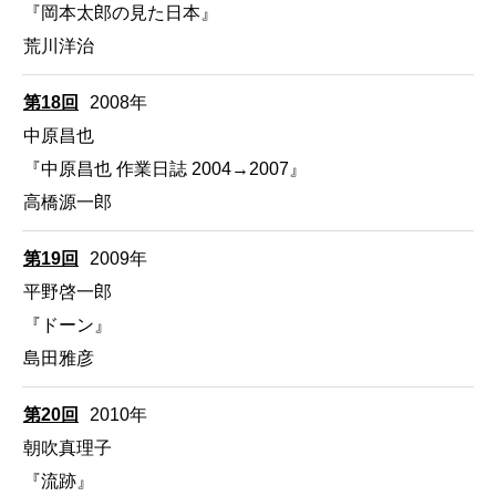
『岡本太郎の見た日本』
荒川洋治
第18回
2008年
中原昌也
『中原昌也 作業日誌 2004→2007』
高橋源一郎
第19回
2009年
平野啓一郎
『ドーン』
島田雅彦
第20回
2010年
朝吹真理子
『流跡』