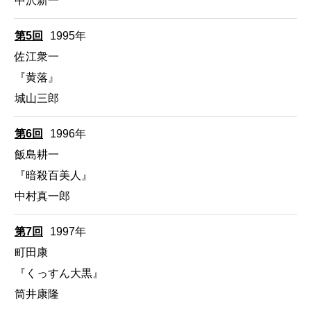
中沢新一
第5回
1995年
佐江衆一
『黄落』
城山三郎
第6回
1996年
飯島耕一
『暗殺百美人』
中村真一郎
第7回
1997年
町田康
『くっすん大黒』
筒井康隆