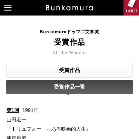
Bunkamuraドゥマゴ文学賞
受賞作品
All the Winners
受賞作品
受賞作品一覧
第1回
1991年
山田宏一
『トリュフォー ―ある映画的人生』
蓮實重彦