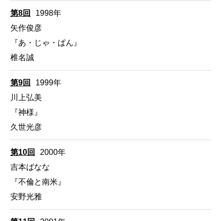
第8回
1998年
矢作俊彦
『あ・じゃ・ぱん』
椎名誠
第9回
1999年
川上弘美
『神様』
久世光彦
第10回
2000年
吉本ばなな
『不倫と南米』
安野光雅