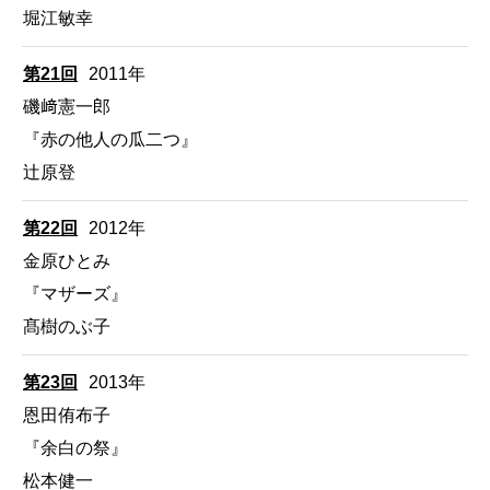
堀江敏幸
第21回
2011年
磯﨑憲一郎
『赤の他人の瓜二つ』
辻原登
第22回
2012年
金原ひとみ
『マザーズ』
髙樹のぶ子
第23回
2013年
恩田侑布子
『余白の祭』
松本健一