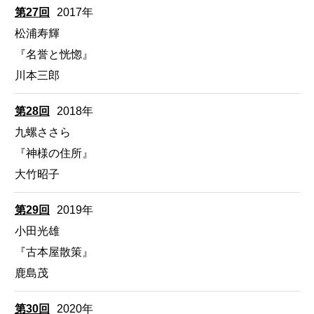
第27回
2017年
松浦寿輝
『名誉と恍惚』
川本三郎
第28回
2018年
九螺ささら
『神様の住所』
大竹昭子
第29回
2019年
小田光雄
『古本屋散策』
鹿島茂
第30回
2020年