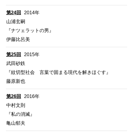
第24回
2014年
山浦玄嗣
『ナツェラットの男』
伊藤比呂美
第25回
2015年
武田砂鉄
『紋切型社会 言葉で固まる現代を解きほぐす』
藤原新也
第26回
2016年
中村文則
『私の消滅』
亀山郁夫