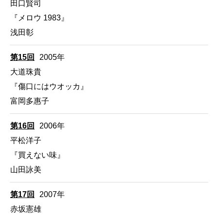
田口賢司
『メロウ 1983』
浅田彰
第15回
2005年
大道珠貴
『傷口にはウオッカ』
富岡多惠子
第16回
2006年
平松洋子
『買えない味』
山田詠美
第17回
2007年
赤坂憲雄