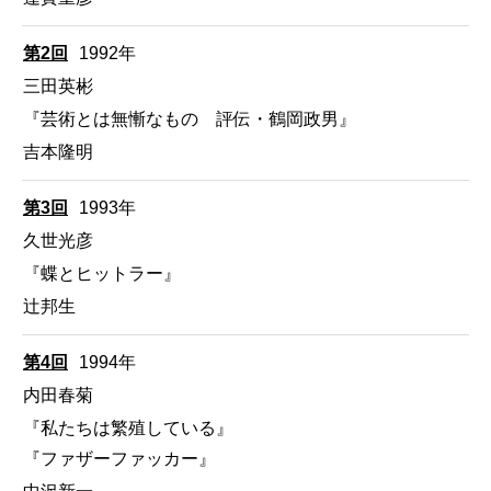
第2回
1992年
三田英彬
『芸術とは無慚なもの 評伝・鶴岡政男』
吉本隆明
第3回
1993年
久世光彦
『蝶とヒットラー』
辻邦生
第4回
1994年
内田春菊
『私たちは繁殖している』
『ファザーファッカー』