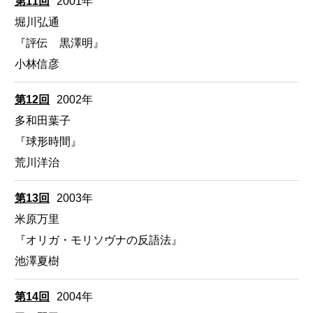
第11回
2001年
堀川弘通
『評伝 黒澤明』
小林信彦
第12回
2002年
多和田葉子
『球形時間』
荒川洋治
第13回
2003年
米原万里
『オリガ・モリソヴナの反語法』
池澤夏樹
第14回
2004年