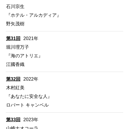
石川宗生
『ホテル・アルカディア』
野矢茂樹
第31回
2021年
堀川理万子
『海のアトリエ』
江國香織
第32回
2022年
木村紅美
『あなたに安全な人』
ロバート キャンベル
第33回
2023年
山崎ナオコーラ