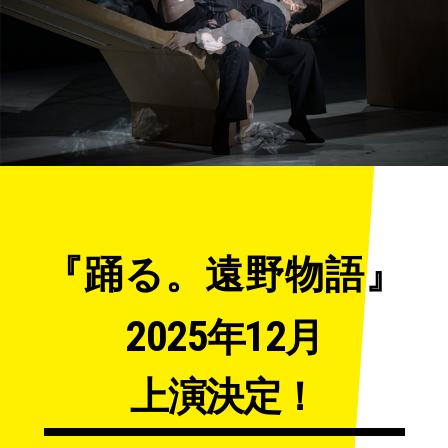
『踊る。遠野物語』
2025
12
年
月
上演決定！