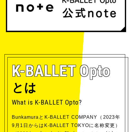
K-BALLET Opto
とは
What is K-BALLET Opto?
BunkamuraとK-BALLET COMPANY（2023年
9月1日からはK-BALLET TOKYOに名称変更）