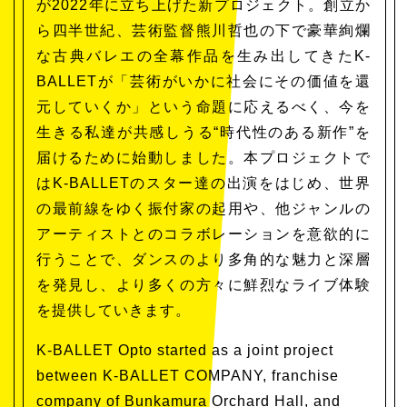
が2022年に立ち上げた新プロジェクト。創立か
ら四半世紀、芸術監督熊川哲也の下で豪華絢爛
な古典バレエの全幕作品を生み出してきたK-
BALLETが「芸術がいかに社会にその価値を還
元していくか」という命題に応えるべく、今を
生きる私達が共感しうる“時代性のある新作”を
届けるために始動しました。本プロジェクトで
はK-BALLETのスター達の出演をはじめ、世界
の最前線をゆく振付家の起用や、他ジャンルの
アーティストとのコラボレーションを意欲的に
行うことで、ダンスのより多角的な魅力と深層
を発見し、より多くの方々に鮮烈なライブ体験
を提供していきます。
K-BALLET Opto started as a joint project
between K-BALLET COMPANY, franchise
company of Bunkamura Orchard Hall, and