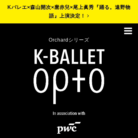
Kバレエ×森山開次×麿赤兒×尾上眞秀『踊る。遠野物
語』上演決定！
Orchardシリーズ