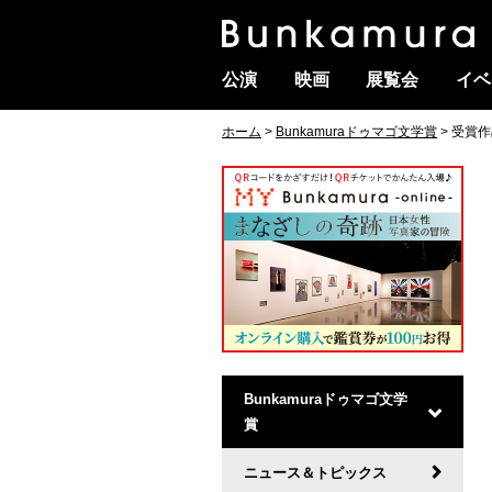
公演
映画
展覧会
イベ
ホーム
>
Bunkamuraドゥマゴ文学賞
> 受賞
Bunkamuraドゥマゴ文学
賞
ニュース＆トピックス