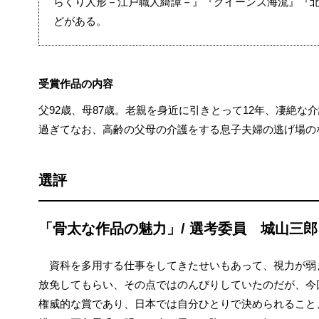
らくり人形－江戸職人綺譚－』『クイーンズ海流』『
どがある。
受賞作品の内容
父92歳、母87歳。老親を身近に引きとって12年、凄絶な
過ぎてなお、高齢の父母の介護をする息子夫婦の逃げ場の
選評
「骨太な作品の魅力」/ 選考委員 城山三郎
資科を多用する仕事をしてきたせいもあって、視力が弱
放免してもらい、その点ではのんびりしていたのだが、今
権威的な賞であり、日本では自分ひとりで決められること