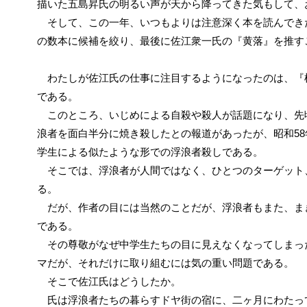
描いた五島昇氏の明るい声が天から降ってきた気もして、
そして、この一年、いつもよりは注意深く本を読んでき
の数本に候補を絞り、最後に佐江衆一氏の『黄落』を推す
わたしが佐江氏の仕事に注目するようになったのは、『
である。
このところ、いじめによる自殺や殺人が話題になり、先
浪者を面白半分に焼き殺したとの報道があったが、昭和5
学生による似たような形での浮浪者殺しである。
そこでは、浮浪者が人間ではなく、ひとつのターゲット
る。
だが、作者の目には当然のことだが、浮浪者もまた、ま
である。
その尊敬がなぜ中学生たちの目に見えなくなってしまっ
マだが、それだけに取り組むには気の重い問題である。
そこで佐江氏はどうしたか。
氏は浮浪者たちの暮らすドヤ街の宿に、二ヶ月にわたっ