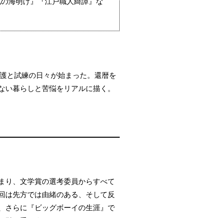
北の海明け』『江戸職人綺譚』な
介護と試練の日々が始まった。還暦を
ない暮らしと苦悩をリアルに描く。
まり、文学賞の選考委員からすべて
回は先方では由緒のある、そして反
、さらに『ビッグボーイの生涯』で