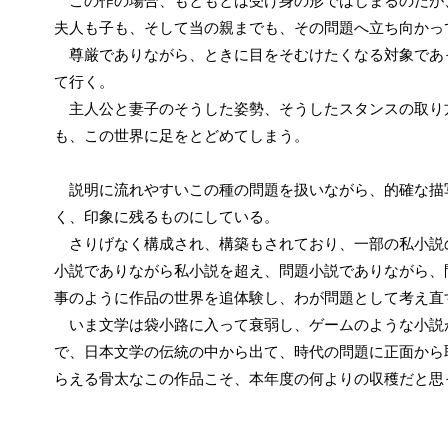
この作の場合、もともとは受け身の形ではじまるのだが
夫人も子も、そして当の親までも、その問題へ立ち向かっ
尊厳でありながら、ときに目をそむけたくなる対象であ
て行く。
主人公と妻子のそうした姿勢、そうしたスタンスの取り
も、この世界に足をとどめてしまう。
説明に流れやすいこの種の問題を扱いながら、的確な描
く、印象に残るものにしている。
さりげなく構成され、構築もされており、一部の私小説
小説でありながら私小説を超え、問題小説でありながら、
事のように作品の世界を追体験し、わが問題として考え直
いま文学は袋小路に入って衰弱し、ゲームのような小説
で、日本文学の伝統の中から出て、時代の問題に正面から
らえる骨太なこの作品こそ、本年度の何よりの収穫だと思