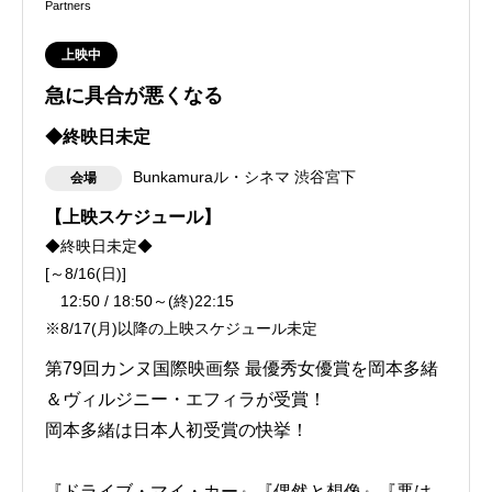
Partners
上映中
急に具合が悪くなる
◆終映日未定
Bunkamuraル・シネマ 渋谷宮下
会場
【上映スケジュール】
◆終映日未定◆
[～8/16(日)]
12:50 / 18:50～(終)22:15
※8/17(月)以降の上映スケジュール未定
第79回カンヌ国際映画祭 最優秀女優賞を岡本多緒
＆ヴィルジニー・エフィラが受賞！
岡本多緒は日本人初受賞の快挙！
『ドライブ・マイ・カー』『偶然と想像』『悪は