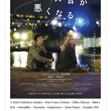
© 2026 Cinéfrance Studios – Arte France Cinéma – Office Shirous – Bitters
End – Heimatfilm – Tarantula – Gapbusters – Same Player – Soudain JPN