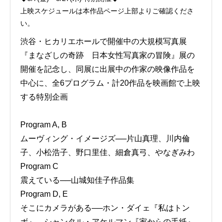
上映スケジュールは本作品ページ上部よりご確認くださ
い。
渋谷・ヒカリエホールで開催中の大規模写真展
『まなざしの奇跡 日本女性写真家の冒険』展の
開催を記念し、同展に出展中の作家の映像作品を
中心に、全6プログラム・計20作品を映画館で上映
する特別企画
Program A, B
ムーヴィング・イメージズ──片山真理、川内倫
子、小松浩子、野口里佳、細倉真弓、やなぎみわ
Program C
震えている──山城知佳子作品集
Program D, E
そこにカメラがある──ホン・ダイェ『私はトン
ボ』、シャンタル・アケルマン『家からの手紙』