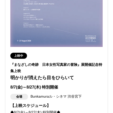
上映中
『まなざしの奇跡 日本女性写真家の冒険』展開催記念特
集上映
明かりが消えたら目をひらいて
8/7(金)～8/27(木) 特別開催
Bunkamuraル・シネマ 渋谷宮下
会場
【上映スケジュール】
◆8/7(金)～8/27(木) 特別開催◆