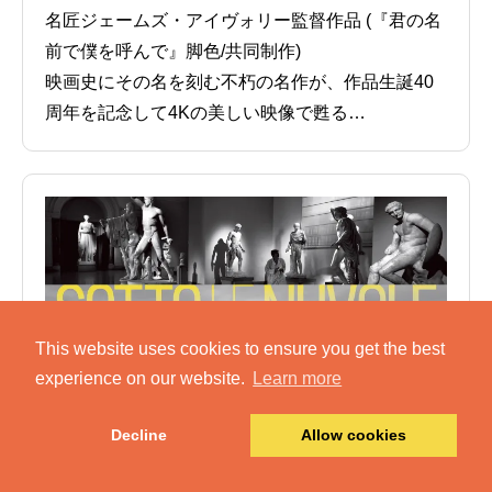
名匠ジェームズ・アイヴォリー監督作品 (『君の名
前で僕を呼んで』脚色/共同制作)
映画史にその名を刻む不朽の名作が、作品生誕40
周年を記念して4Kの美しい映像で甦る…
This website uses cookies to ensure you get the best
experience on our website.
Learn more
Decline
Allow cookies