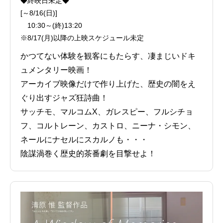
◆終映日未定◆
[～8/16(日)]
10:30～(終)13:20
※8/17(月)以降の上映スケジュール未定
かつてない体験を観客にもたらす、凄まじいドキ
ュメンタリー映画！
アーカイブ映像だけで作り上げた、歴史の闇をえ
ぐり出すジャズ狂詩曲！
サッチモ、マルコムX、ガレスピー、フルシチョ
フ、コルトレーン、カストロ、ニーナ・シモン、
ネールにナセルにスカルノも・・・
陰謀渦巻く歴史的茶番劇を目撃せよ！