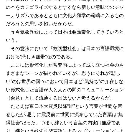
の本をカテゴライズするとするなら新しい意味でのジャ
ーナリズムであるとともに文化人類学の範疇に入るもの
だろうとの思いを抱いたからだ。
昨今気象異変によって日本は亜熱帯化してきていると
いう。
その意味において『紋切型社会』は日本の言語環境に
おける“悲しき熱帯”なのである。
ここには形骸化した常套句によって成り立つ社会のさ
まざまなシーンが描かれているが、思うにそれが“悲し
い”のは世界の国々において日本ほど“気持ち”の介在しな
い形式化した言語が人と人との間のコミュニケーション
（合意）として流通する国はないと考えるからだ。
たとえば東日本大震災以降“絆”という言葉が世間を席
巻したが､思うに震災前に世間に流布していた言葉は“無
縁社会”だった。つまり絆という言葉の内実は無縁であ
り、絆という紋切り型言語によるネゴシエーションによ