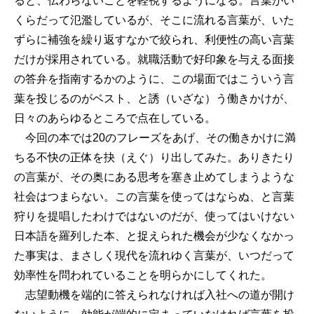
ると、伝わらないことを軽視するようになる。言葉がい
くらだって氾濫しているが、そこに流れる言葉が、いた
ずらに補強を繰り返すなかで絞られ、利便性の高い言葉
だけが採用されている。就職活動で好印象を与える面接
の答弁を指南するかのように、この場面ではこういう言
葉を投じるのがベスト、と誘（いざな）う働きかけが、
日々のあらゆるところで点在している。
今回の本では20のフレーズをあげ、その働きかけに満
ちる不快の正体を抉（えぐ）り出してみた。ありきたり
の言葉が、その奥にある思考を塞き止めてしまうような
社会はつまらない。この言葉を使ってはならぬ、と言葉
狩りを提唱したわけではないのだが、使ってはいけない
日本語を羅列した本、と捉えられた機会が少なくなかっ
た事実は、まさしく現代を流れゆく言葉が、いつだって
効率性を問われていることを明らかにしてくれた。
志望動機を端的に答えられなければ入社への道が開け