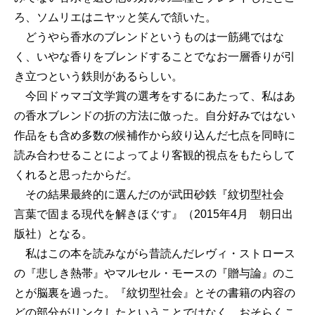
ろ、ソムリエはニヤッと笑んで頷いた。
どうやら香水のブレンドというものは一筋縄ではな
く、いやな香りをブレンドすることでなお一層香りが引
き立つという鉄則があるらしい。
今回ドゥマゴ文学賞の選考をするにあたって、私はあ
の香水ブレンドの折の方法に倣った。自分好みではない
作品をも含め多数の候補作から絞り込んだ七点を同時に
読み合わせることによってより客観的視点をもたらして
くれると思ったからだ。
その結果最終的に選んだのが武田砂鉄『紋切型社会
言葉で固まる現代を解きほぐす』（2015年4月 朝日出
版社）となる。
私はこの本を読みながら昔読んだレヴィ・ストロース
の『悲しき熱帯』やマルセル・モースの『贈与論』のこ
とが脳裏を過った。『紋切型社会』とその書籍の内容の
どの部分がリンクしたということではなく、おそらくこ