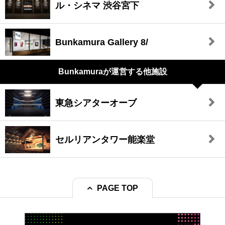
ル・シネマ 渋谷宮下
Bunkamura Gallery 8/
Bunkamuraが
運営する他施設
東急シアターオーブ
セルリアンタワー能楽堂
PAGE TOP