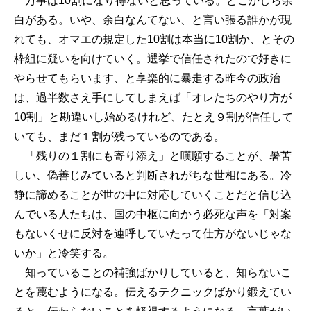
万事は10割になり得ないと思っている。どこかしら余
白がある。いや、余白なんてない、と言い張る誰かが現
れても、オマエの規定した10割は本当に10割か、とその
枠組に疑いを向けていく。選挙で信任されたので好きに
やらせてもらいます、と享楽的に暴走する昨今の政治
は、過半数さえ手にしてしまえば「オレたちのやり方が
10割」と勘違いし始めるけれど、たとえ９割が信任して
いても、まだ１割が残っているのである。
「残りの１割にも寄り添え」と嘆願することが、暑苦
しい、偽善じみていると判断されがちな世相にある。冷
静に諦めることが世の中に対応していくことだと信じ込
んでいる人たちは、国の中枢に向かう必死な声を「対案
もないくせに反対を連呼していたって仕方がないじゃな
いか」と冷笑する。
知っていることの補強ばかりしていると、知らないこ
とを蔑むようになる。伝えるテクニックばかり鍛えてい