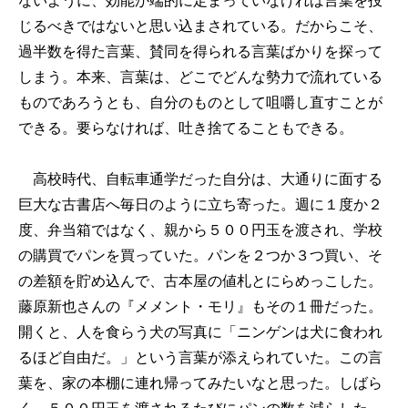
ないように、効能が端的に定まっていなければ言葉を投
じるべきではないと思い込まされている。だからこそ、
過半数を得た言葉、賛同を得られる言葉ばかりを探って
しまう。本来、言葉は、どこでどんな勢力で流れている
ものであろうとも、自分のものとして咀嚼し直すことが
できる。要らなければ、吐き捨てることもできる。
高校時代、自転車通学だった自分は、大通りに面する
巨大な古書店へ毎日のように立ち寄った。週に１度か２
度、弁当箱ではなく、親から５００円玉を渡され、学校
の購買でパンを買っていた。パンを２つか３つ買い、そ
の差額を貯め込んで、古本屋の値札とにらめっこした。
藤原新也さんの『メメント・モリ』もその１冊だった。
開くと、人を食らう犬の写真に「ニンゲンは犬に食われ
るほど自由だ。」という言葉が添えられていた。この言
葉を、家の本棚に連れ帰ってみたいなと思った。しばら