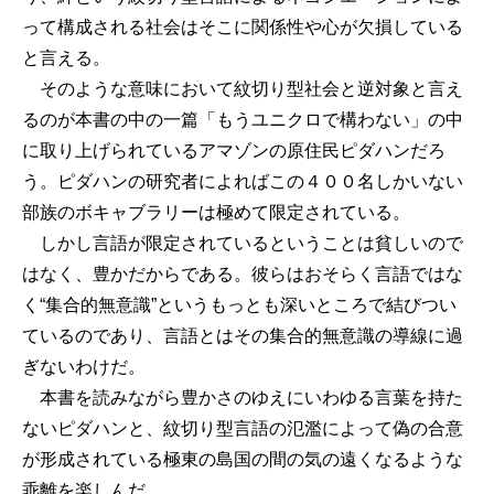
って構成される社会はそこに関係性や心が欠損している
と言える。
そのような意味において紋切り型社会と逆対象と言え
るのが本書の中の一篇「もうユニクロで構わない」の中
に取り上げられているアマゾンの原住民ピダハンだろ
う。ピダハンの研究者によればこの４００名しかいない
部族のボキャブラリーは極めて限定されている。
しかし言語が限定されているということは貧しいので
はなく、豊かだからである。彼らはおそらく言語ではな
く“集合的無意識”というもっとも深いところで結びつい
ているのであり、言語とはその集合的無意識の導線に過
ぎないわけだ。
本書を読みながら豊かさのゆえにいわゆる言葉を持た
ないピダハンと、紋切り型言語の氾濫によって偽の合意
が形成されている極東の島国の間の気の遠くなるような
乖離を楽しんだ。