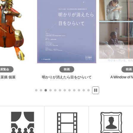
展覧会
映画
映画
菜摘 個展
明かりが消えたら目をひらいて
A Window of 