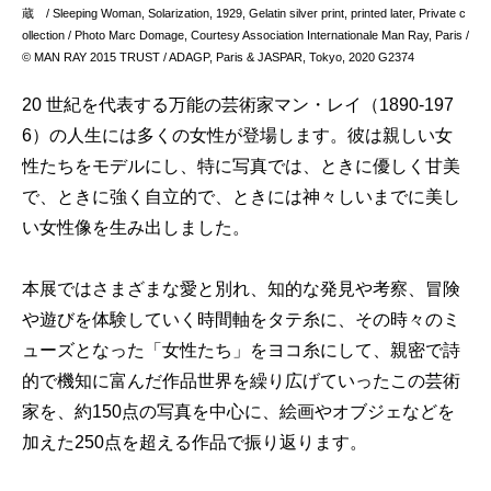
蔵 / Sleeping Woman, Solarization, 1929, Gelatin silver print, printed later, Private c
ollection / Photo Marc Domage, Courtesy Association Internationale Man Ray, Paris /
© MAN RAY 2015 TRUST / ADAGP, Paris & JASPAR, Tokyo, 2020 G2374
20 世紀を代表する万能の芸術家マン・レイ（1890-197
6）の人生には多くの女性が登場します。彼は親しい女
性たちをモデルにし、特に写真では、ときに優しく甘美
で、ときに強く自立的で、ときには神々しいまでに美し
い女性像を生み出しました。
本展ではさまざまな愛と別れ、知的な発見や考察、冒険
や遊びを体験していく時間軸をタテ糸に、その時々のミ
ューズとなった「女性たち」をヨコ糸にして、親密で詩
的で機知に富んだ作品世界を繰り広げていったこの芸術
家を、約150点の写真を中心に、絵画やオブジェなどを
加えた250点を超える作品で振り返ります。