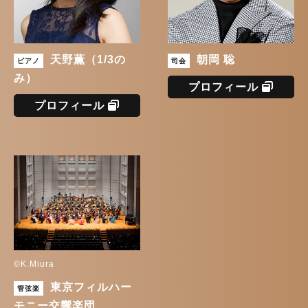
天野薫（1/3の
朝岡 聡
ピアノ
司会
み）
プロフィール
プロフィール
©K.Miura
東京フィルハー
管弦楽
モニー交響楽団