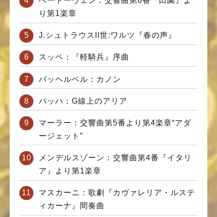
ベートーヴェン：交響曲第6番『田園』よ
り第1楽章
J.シュトラウスII世:ワルツ『春の声』
スッペ：『軽騎兵』序曲
パッヘルベル：カノン
バッハ：G線上のアリア
マーラー：交響曲第5番より第4楽章“アダ
ージェット”
メンデルスゾーン：交響曲第4番『イタリ
ア』より第1楽章
マスカーニ：歌劇『カヴァレリア・ルステ
ィカーナ』間奏曲