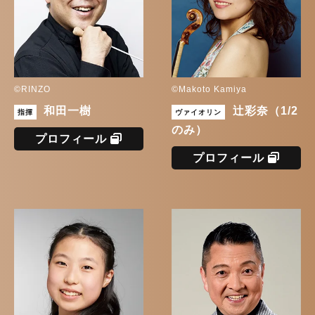
©RINZO
©Makoto Kamiya
和田一樹
󠄀辻󠄀彩奈（1/2
指揮
ヴァイオリン
のみ）
プロフィール
プロフィール