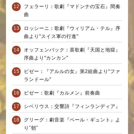
フェラーリ：歌劇『マドンナの宝石』間奏
曲
ロッシーニ：歌劇『ウィリアム・テル』序
曲より”スイス軍の行進”
オッフェンバック：喜歌劇『天国と地獄』
序曲より“カンカン”
ビゼー：『アルルの女』第2組曲より“ファ
ランドール”
ビゼー：歌劇『カルメン』前奏曲
シベリウス：交響詩『フィンランディア』
グリーグ：劇音楽『ペール・ギュント』よ
り"朝"