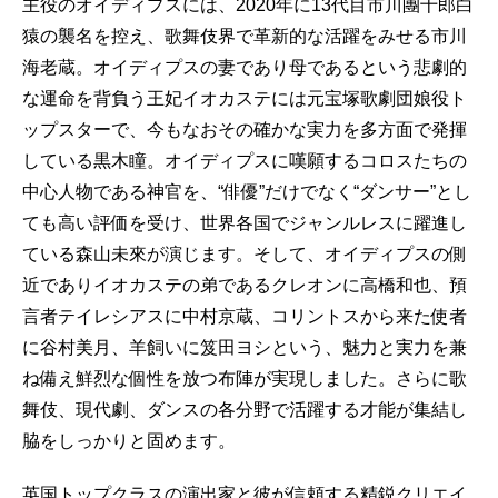
主役のオイディプスには、2020年に13代目市川團十郎白
猿の襲名を控え、歌舞伎界で革新的な活躍をみせる市川
海老蔵。オイディプスの妻であり母であるという悲劇的
な運命を背負う王妃イオカステには元宝塚歌劇団娘役ト
ップスターで、今もなおその確かな実力を多方面で発揮
している黒木瞳。オイディプスに嘆願するコロスたちの
中心人物である神官を、“俳優”だけでなく“ダンサー”とし
ても高い評価を受け、世界各国でジャンルレスに躍進し
ている森山未來が演じます。そして、オイディプスの側
近でありイオカステの弟であるクレオンに高橋和也、預
言者テイレシアスに中村京蔵、コリントスから来た使者
に谷村美月、羊飼いに笈田ヨシという、魅力と実力を兼
ね備え鮮烈な個性を放つ布陣が実現しました。さらに歌
舞伎、現代劇、ダンスの各分野で活躍する才能が集結し
脇をしっかりと固めます。
英国トップクラスの演出家と彼が信頼する精鋭クリエイ