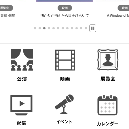
展覧会
映画
映画
菜摘 個展
明かりが消えたら目をひらいて
A Window of 