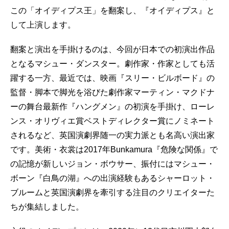
この「オイディプス王」を翻案し、『オイディプス』と
して上演します。
翻案と演出を手掛けるのは、今回が日本での初演出作品
となるマシュー・ダンスター。劇作家・作家としても活
躍する一方、最近では、映画『スリー・ビルボード』の
監督・脚本で脚光を浴びた劇作家マーティン・マクドナ
ーの舞台最新作『ハングメン』の初演を手掛け、ローレ
ンス・オリヴィエ賞ベストディレクター賞にノミネート
されるなど、英国演劇界随一の実力派とも名高い演出家
です。美術・衣裳は2017年Bunkamura『危険な関係』で
の記憶が新しいジョン・ボウサー、振付にはマシュー・
ボーン『白鳥の湖』への出演経験もあるシャーロット・
ブルームと英国演劇界を牽引する注目のクリエイターた
ちが集結しました。