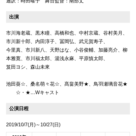
通訳：時田曜子 舞台監督：南部丈
出演
市川海老蔵、黒木瞳、高橋和也、中村京蔵、谷村美月、
市川新十郎、内田淳子、冨岡弘、武元賀寿子、
今里真、市川新八、天野はな、小谷俊輔、加藤亮介、柳
本雅寛、市川福太郎、湯浅永麻、平原慎太郎、
笈田ヨシ、森山未來
池田葵☆、桑名萌々花☆、髙畠美野★、鳥羽瀬璃音花★
☆・★…Wキャスト
公演日程
2019/10/7(月)～10/27(日)