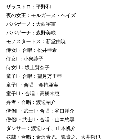
ザラストロ：平野和
夜の女王：モルガーヌ・ヘイズ
パパゲーノ：大西宇宙
パパゲーナ：森野美咲
モノスタートス：新堂由暁
侍女I・合唱：松井亜希
侍女II：小泉詠子
侍女III：坂上賀奈子
童子I・合唱：望月万里亜
童子II・合唱：金持亜実
童子III・合唱：高橋幸恵
弁者・合唱：渡辺祐介
僧侶II・武士I・合唱：谷口洋介
僧侶I・武士II・合唱：山本悠尋
ダンサー：渡辺レイ、山本帆介
奴隷・合唱：金沢青児、鏡貴之、大井哲也