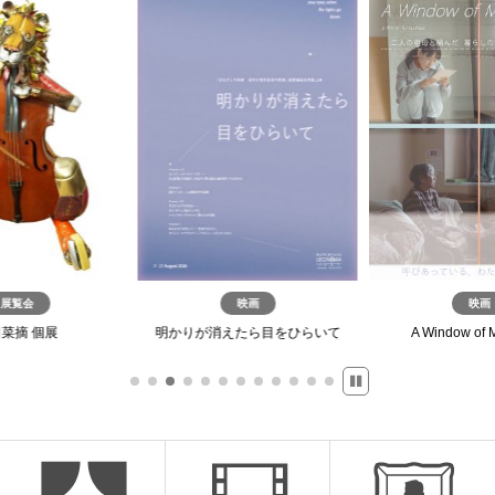
展覧会
映画
映画
菜摘 個展
明かりが消えたら目をひらいて
A Window of 