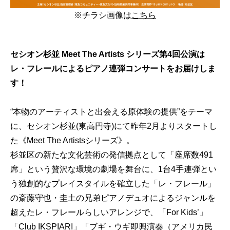
※チラシ画像は
こちら
セシオン杉並 Meet The Artists シリーズ第4回公演は
レ・フレールによるピアノ連弾コンサートをお届けしま
す！
“本物のアーティストと出会える原体験の提供”をテーマ
に、セシオン杉並(東高円寺)にて昨年2月よりスタートし
た《Meet The Artistsシリーズ》。
杉並区の新たな文化芸術の発信拠点として「座席数491
席」という贅沢な環境の劇場を舞台に、1台4手連弾とい
う独創的なプレイスタイルを確立した「レ・フレール」
の斎藤守也・圭土の兄弟ピアノデュオによるジャンルを
超えたレ・フレールらしいアレンジで、「For Kids’」
「Club IKSPIARI」「ブギ・ウギ即興演奏（アメリカ民