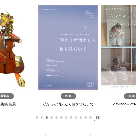
展覧会
映画
映画
菜摘 個展
明かりが消えたら目をひらいて
A Window of 