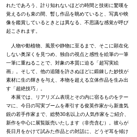
れたであろう、計り知れないほどの時間と技術に驚嘆を
覚えるのも束の間、暫し作品を眺めていると、写真や映
像を鑑賞しているときとは異なる、不思議な感覚が呼び
起こされます。
人物や動植物、風景や静物に至るまで、そこに顕在化
しない奥深くを見つめ、独自の視点と感性を絵筆の一筆
一筆に重ねることで、対象の本質に迫る「超写実絵
画」。そして、他の追随を許さぬほどに鍛錬した妙技が
素材に生の輝きを与え、本物を超える立体作品を生み出
す「超絶技巧」。
本展では、リアリズム表現とその内に宿るものをテー
マに、今日の写実ブームを牽引する俊英作家から新進気
鋭の若手作家まで、総勢30名以上の人気作家をご紹介、
新作を中心に展覧販売いたします（非売含む）。彼らが
長日月をかけて試みた作品との対話に、どうぞ耳を傾け