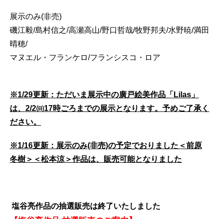
展示のみ(非売)
磯江毅/島村信之/高瀬高山/野口哲哉/牧野邦夫/水野暁/満田
晴穂/
マヌエル・フランケロ/フランシスコ・ロア
※1/29更新：ただいま展示中の廣戸絵美作品「Lilas」
は、2/2㈰17時ごろまでの展示となります。予めご了承く
ださい。
※1/16更新：展示のみ(非売)の予定でおりました＜前原
冬樹＞＜松本涼＞作品は、販売可能となりました
塩谷亮作品の抽選販売は終了いたしました