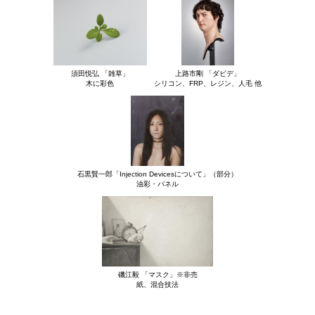
須田悦弘 「雑草」
上路市剛 「ダビデ」
木に彩色
シリコン、FRP、レジン、人毛 他
石黒賢一郎「Injection Devicesについて」（部分）
油彩・パネル
磯江毅 「マスク」※非売
紙、混合技法