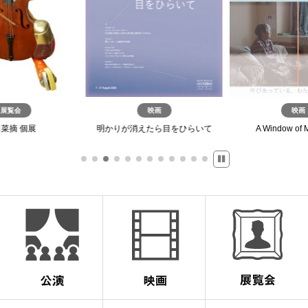
展覧会
映画
映画
菜摘 個展
明かりが消えたら目をひらいて
A Window of 