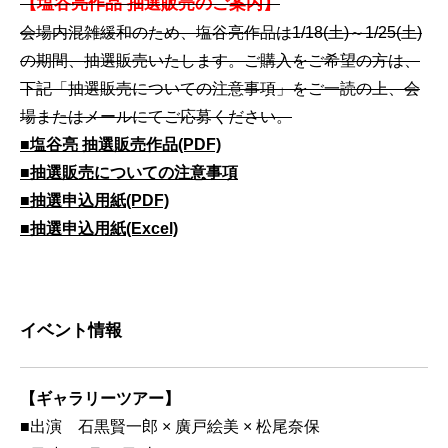
【塩谷亮作品 抽選販売のご案内】
会場内混雑緩和のため、塩谷亮作品は1/18(土)～1/25(土)
の期間、抽選販売いたします。ご購入をご希望の方は、
下記「抽選販売についての注意事項」をご一読の上、会
場またはメールにてご応募ください。
■塩谷亮 抽選販売作品(PDF)
■抽選販売についての注意事項
■抽選申込用紙(PDF)
■抽選申込用紙(Excel)
イベント情報
【ギャラリーツアー】
■出演 石黒賢一郎 × 廣戸絵美 × 松尾奈保