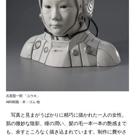
石黒賢一郎 「ユウキ」
ABS樹脂・木・ゴム 他
写真と見まがうばかりに精巧に描かれた一人の女性。
肌の微妙な陰影、瞳の潤い、髪の毛一本一本の艶感まで
も、余すところなく描き込まれています。制作に費やさ