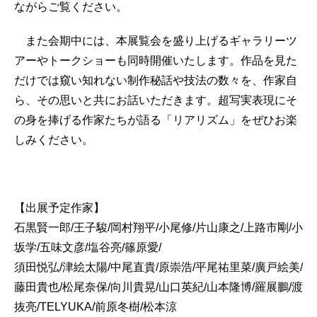
ながらご覧ください。
また会期中には、本展覧会を盛り上げるギャラリーツ
アーやトークショーも同時開催いたします。作品を見た
だけでは窺い知れない制作秘話や技法の数々を、作家自
ら、その思いと共にお話いただきます。超写実表現にそ
の身を捧げる作家たちが語る「リアリズム」をぜひお楽
しみください。
【出展予定作家】
石黒賢一郎/王子駿/岡村翔平/小尾修/片山康之/上路市剛/小
坂学/五味文彦/塩谷亮/篠原愛/
須田悦弘/津絵太陽/中尾直貴/原崇浩/平尾祐里菜/廣戸絵美/
藤田貴也/松尾奈保/向川貴晃/山口英紀/山本隆博/羅展鵬/渡
抜亮/TELYUKA/前原冬樹/松本涼