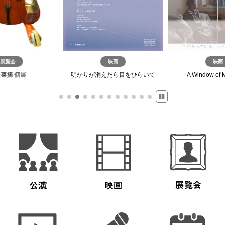
展覧会
映画
映画
菜摘 個展
明かりが消えたら目をひらいて
A Window of 