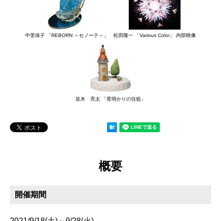
中里保子 「REBORN ～セノーテ～」
松田隆一 「Various Color」 内部映像
並木 亮太 「星明かりの住処」
概要
開催期間
2021/9/18(土)～9/28(火)