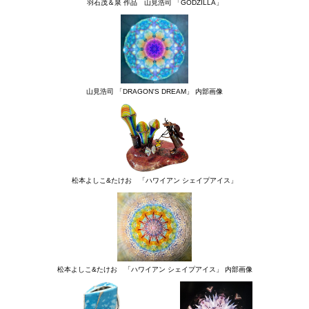
羽石茂＆泉 作品
山見浩司 「GODZILLA」
山見浩司 「DRAGON'S DREAM」 内部画像
松本よしこ&たけお 「ハワイアン シェイプアイス」
松本よしこ&たけお 「ハワイアン シェイプアイス」 内部画像