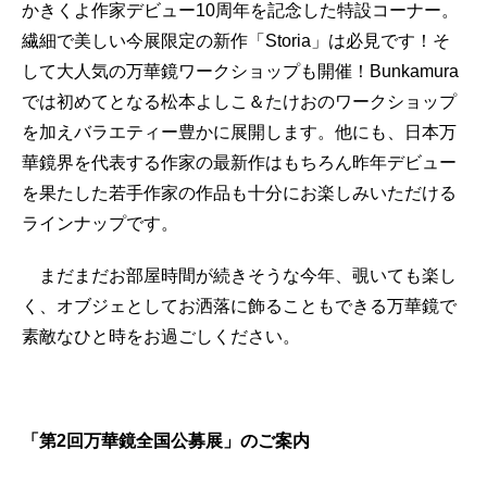
かきくよ作家デビュー10周年を記念した特設コーナー。
繊細で美しい今展限定の新作「Storia」は必見です！そ
して大人気の万華鏡ワークショップも開催！Bunkamura
では初めてとなる松本よしこ＆たけおのワークショップ
を加えバラエティー豊かに展開します。他にも、日本万
華鏡界を代表する作家の最新作はもちろん昨年デビュー
を果たした若手作家の作品も十分にお楽しみいただける
ラインナップです。
まだまだお部屋時間が続きそうな今年、覗いても楽し
く、オブジェとしてお洒落に飾ることもできる万華鏡で
素敵なひと時をお過ごしください。
「第2回万華鏡全国公募展」のご案内