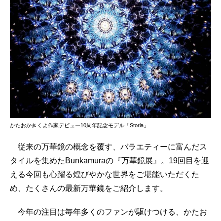
かたおかきくよ作家デビュー10周年記念モデル「Storia」
従来の万華鏡の概念を覆す、バラエティーに富んだス
タイルを集めたBunkamuraの『万華鏡展』。19回目を迎
える今回も心躍る煌びやかな世界をご堪能いただくた
め、たくさんの最新万華鏡をご紹介します。
今年の注目は毎年多くのファンが駆けつける、かたお