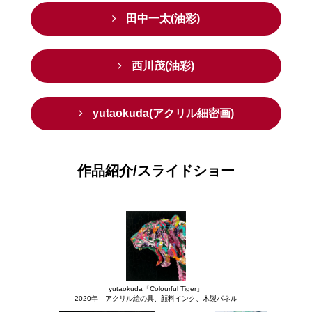
田中一太(油彩)
西川茂(油彩)
yutaokuda(アクリル細密画)
作品紹介/スライドショー
yutaokuda「Colourful Tiger」
2020年 アクリル絵の具、顔料インク、木製パネル