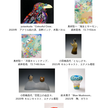
yutaokuda「Colourful Crow」
奥村彰一「海女とサーモン」
2020年 アクリル絵の具、顔料インク、木製パネル
絹本彩色 72.7×53cm
奥村彰一「月面キャットナップ」
小田橋昌代「ともしび II」
絹本彩色 72.7×60.6cm
2021年 キルンキャスト、エナメル着彩
小田橋昌代「空想上の会話 II」
鈴木喬子「Blue Mushroom」
2020年 キルンキャスト、エナメル着彩
2021年 陶、ガラス