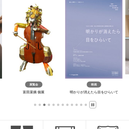
展覧会
映画
映画
菜摘 個展
明かりが消えたら目をひらいて
A Window of 