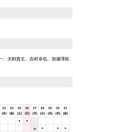
一、犬飼貴丈、吉村卓也、加瀬澤拓
23
24
25
26
27
28
29
30
31
(木)
(金)
(土)
(日)
(月)
(火)
(水)
(木)
(金)
●
●
●
●
●
休