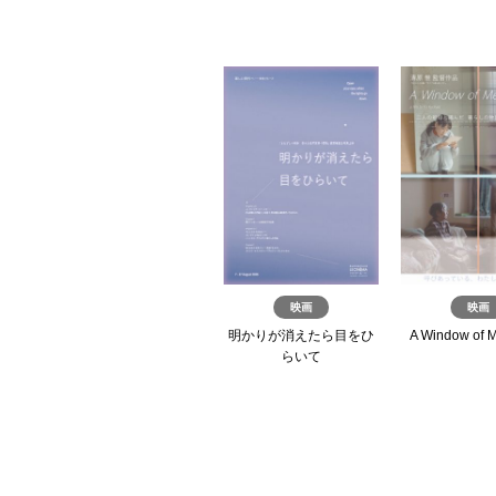
展覧会
映画
映画
富田菜摘 個展
明かりが消えたら目をひ
A Window of 
らいて