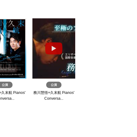
公演
公演
公演
末航 Pianos'
務川慧悟×久末航 Pianos'
ミュージカル『獅子 THE
ミ
nversa...
Conversa...
LION-BEAT』