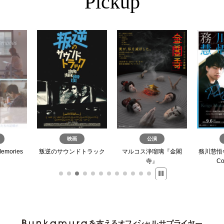
Pickup
映画
公演
Memories
叛逆のサウンドトラック
マルコス浄瑠璃『金閣
務川慧悟×久
寺』
Co