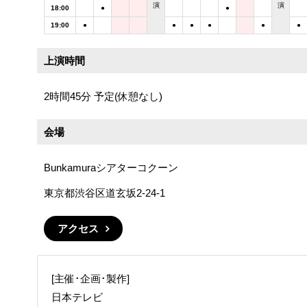
演
演
18:00
●
●
19:00
●
●
●
●
●
●
上演時間
2時間45分 予定(休憩なし)
会場
Bunkamuraシアターコクーン
東京都渋谷区道玄坂2-24-1
アクセス
[主催･企画･製作]
日本テレビ