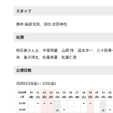
スタッフ
脚本:福原充則、演出:水田伸生
出演
明石家さんま、中尾明慶、山西 惇、温水洋一、八十田勇
未、粂川鴻太、佐藤来夏、佐藤仁美
公演日程
2020/1/10(金)～1/31(金)
2020年
10
11
12
13
14
15
16
17
18
19
20
21
22
1月
(金)
(土)
(日)
(月)
(火)
(水)
(木)
(金)
(土)
(日)
(月)
(火)
(水)
13:00
●
●
●
●
●
14:00
●
●
休
休