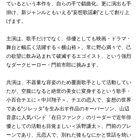
ているという本作を、自らの手で戯曲化。更に演出も手
掛け、新ジャンルともいえる“妄想歌謡劇”として創り上
げます。
主演は、歌手だけでなく、俳優としても映画・ドラマ・
舞台と幅広く活躍する＜横山裕＞。常に野心満々で、己
の欲望に飲み込まれて破滅するエゴイスト、という強烈
なダークヒーロー・門前市郎に挑みます。
共演は、不器量な容姿のため覆面歌手として活動してい
たが、空腹になると絶世の美女に変身するという歌手・
小百合チエに＜中川翔子＞、チエの恋人で、妄想の世界
である“ジレッタ”を生み出す作品のキーパーソン、山辺
音彦に人気バンド「在日ファンク」のリーダーで近年俳
優としての活動も目覚ましい＜浜野謙太＞、門前のブレ
ーンであり、元恋人で、別れた後もなにかと世話を焼い