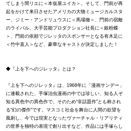
てしまう間リエに＜本仮屋ユイカ＞。そして、門前が再
起をかけて来日させたアメリカの大物ミュージカルスタ
ー、ジミー・アンドリュウスに＜馬場徹＞、門前の宿敵
のライバル、大手芸能プロダクション社長に＜銀粉蝶
＞、門前の依頼でジレッタのスポンサーとなる有木足に
＜竹中直人＞など、豪華なキャストが決定しました！
◆『上を下へのジレッタ』とは？
『上を下へのジレッタ』は、1968年に「漫画サンデー」
に連載された、手塚治虫漫画の中では珍しい、知る人ぞ
知る異色中の異色作で、そのため“非話題作”とも称され
る“幻の傑作”です。マスコミ社会を舞台に人間の欲望を
風刺し、今では現実となったヴァーチャル・リアリティ
の世界を独特の表現で創り出すなど、作品には手塚らし