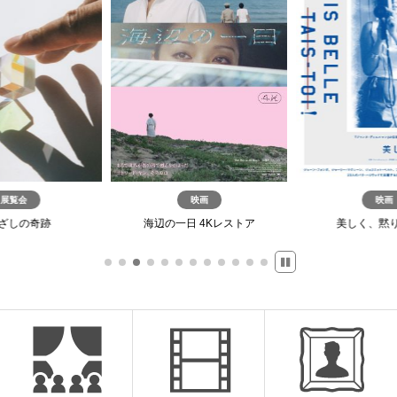
展覧会
映画
映画
ざしの奇跡
海辺の一日 4Kレストア
美しく、黙