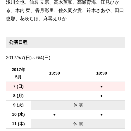
浅川文也、仙名 立宗、高木英和、高瀬育海、江見ひか
る、木内 栞、香月彩里、佐久間夕貴、鈴木さあや、田口
恵那、花瑛ちほ、麻尋えりか
公演日程
2017/5/7(日)～6/4(日)
2017年
13:30
18:30
5月
7
(日)
●
8
(月)
●
9
(火)
休
演
10
(水)
●
●
11
(木)
休
演