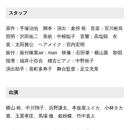
スタッフ
原作：手塚治虫 脚本・演出：倉持 裕 音楽：宮川彬良
照明：沢田祐二 美術：中根聡子 音響：高塩顕 衣
裳：太田雅公 ヘアメイク：宮内宏明
振付：振付稼業air：man 映像：石田肇・横山翼 歌唱
指導：福井小百合 稽古ピアノ：中野裕子
演出助手：長町多寿子 舞台監督：足立充章
出演
横山 裕、中川翔子、浜野謙太、本仮屋ユイカ、小林タカ
鹿、玉置孝匡、馬場 徹、銀粉蝶、竹中直人