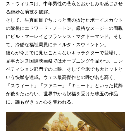
ス・ウィリスは、中年男性の悲哀とおかしみを感じさせ
る絶妙な演技を披露。
そして、生真面目でちょっと間の抜けたボーイスカウト
の隊長にエドワード・ノートン、厳格なスージーの両親
にビル・マーレイとフランシス・マクドーマンド。そし
て、冷酷な福祉局員にティルダ・スウィントン。
彼らが今までに見たこともないキャラクターで登場し、
見事カンヌ国際映画祭ではオープニング作品かつ、コン
ペティション部門での上映、そして全米でも大ヒットと
いう快挙を達成。ウェス最高傑作との呼び名も高く、
「スウィート」「ファニー」「キュート」といった賛辞
が後をたたない。世界中から祝福を受けた珠玉の作品
に、誰もがきっと心を奪われる。