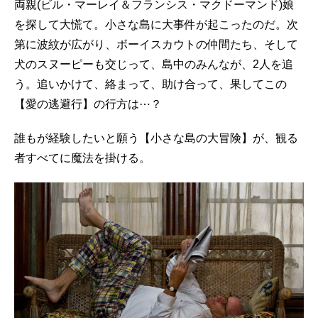
両親(ビル・マーレイ＆フランシス・マクドーマンド)娘
を探して大慌て。小さな島に大事件が起こったのだ。次
第に波紋が広がり、ボーイスカウトの仲間たち、そして
犬のスヌーピーも交じって、島中のみんなが、2人を追
う。追いかけて、絡まって、助け合って、果してこの
【愛の逃避行】の行方は⋯？
誰もが経験したいと願う【小さな島の大冒険】が、観る
者すべてに魔法を掛ける。