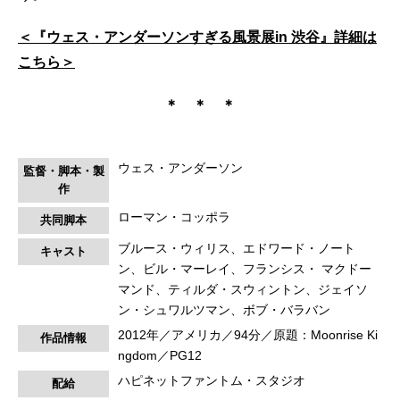
＜『ウェス・アンダーソンすぎる風景展in 渋谷』詳細は
こちら＞
＊ ＊ ＊
ウェス・アンダーソン
監督・脚本・製
作
ローマン・コッポラ
共同脚本
ブルース・ウィリス、エドワード・ノート
キャスト
ン、ビル・マーレイ、フランシス・ マクドー
マンド、ティルダ・スウィントン、ジェイソ
ン・シュワルツマン、ボブ・バラバン
2012年／アメリカ／94分／原題：Moonrise Ki
作品情報
ngdom／PG12
ハピネットファントム・スタジオ
配給