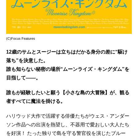
(C)Focus Features
12歳のサムとスージーは立ちはだかる身分の差に“駆け
落ち”を決意した。
誰も知らない秘密の場所“ムーンライズ・キングダム”を
目指して——。
誰もが経験したいと願う【小さな島の大冒険】が、観る
者すべてに魔法を掛ける。
ハリウッド大作で活躍する俳優たちがウェス・アンダー
ソン作品への出演を熱望し、不器用で愛おしい大人たち
を好演！ たった独りで島を守る警官役を演じたブルー