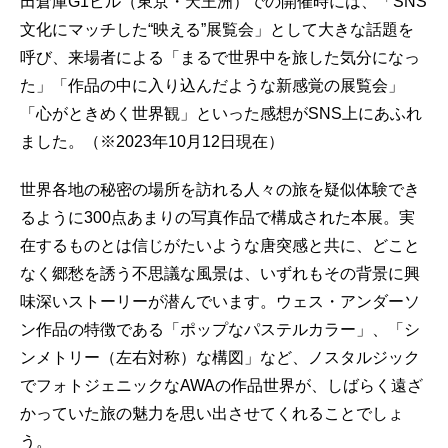
田倉庫G1ビル（東京・天王洲）での開催時には、「SNS
文化にマッチした“映える”展覧会」として大きな話題を
呼び、来場者による「まるで世界中を旅した気分になっ
た」「作品の中に入り込んだような新感覚の展覧会」
「心がときめく世界観」といった感想がSNS上にあふれ
ました。（※2023年10月12日現在）
世界各地の秘密の場所を訪れる人々の旅を疑似体験でき
るように300点あまりの写真作品で構成された本展。実
在するものとは信じがたいような唐突感と共に、どこと
なく郷愁を誘う不思議な風景は、いずれもその背景に興
味深いストーリーが潜んでいます。ウェス・アンダーソ
ン作品の特徴である「ポップなパステルカラー」、「シ
ンメトリー（左右対称）な構図」など、ノスタルジック
でフォトジェニックなAWAの作品世界が、しばらく遠ざ
かっていた旅の魅力を思い出させてくれることでしょ
う。