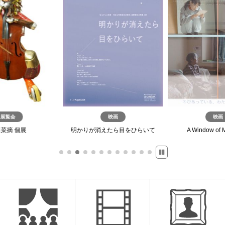
展覧会
映画
映画
菜摘 個展
明かりが消えたら目をひらいて
A Window of 