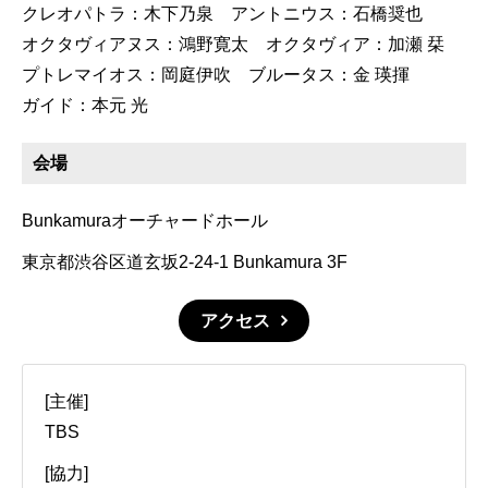
クレオパトラ：木下乃泉 アントニウス：石橋奨也
オクタヴィアヌス：鴻野寛太 オクタヴィア：加瀬 栞
プトレマイオス：岡庭伊吹 ブルータス：金 瑛揮
ガイド：本元 光
会場
Bunkamuraオーチャードホール
東京都渋谷区道玄坂2-24-1 Bunkamura 3F
アクセス
[主催]
TBS
[協力]