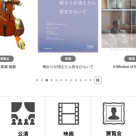
展覧会
映画
映画
菜摘 個展
明かりが消えたら目をひらいて
A Window of 