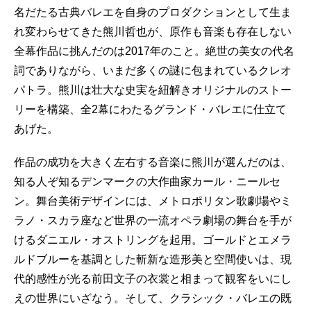
名だたる古典バレエを自身のプロダクションとして生ま
れ変わらせてきた熊川哲也が、原作も音楽も存在しない
全幕作品に挑んだのは2017年のこと。絶世の美女の代名
詞でありながら、いまだ多くの謎に包まれているクレオ
パトラ。熊川は壮大な史実を紐解きオリジナルのストー
リーを構築、全2幕にわたるグランド・バレエに仕立て
あげた。
作品の成功を大きく左右する音楽に熊川が選んだのは、
知る人ぞ知るデンマークの大作曲家カール・ニールセ
ン。舞台美術デザインには、メトロポリタン歌劇場やミ
ラノ・スカラ座など世界の一流オペラ劇場の舞台を手が
けるダニエル・オストリングを起用。ゴールドとエメラ
ルドブルーを基調とした斬新な造形美と空間使いは、現
代的感性が光る前田文子の衣裳と相まって観客をいにし
えの世界にいざなう。そして、クラシック・バレエの既