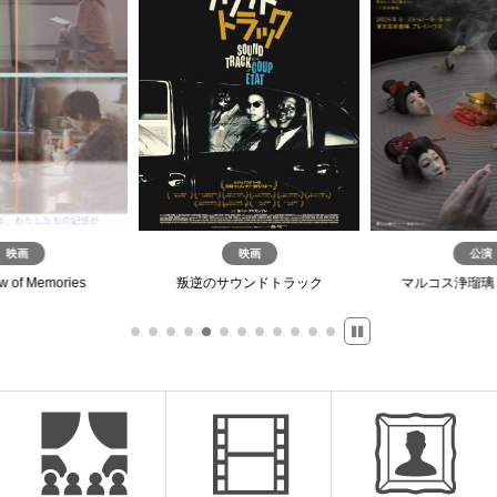
映画
公演
公演
ウンドトラック
マルコス浄瑠璃『金閣寺』
務川慧悟×久末航 Pianos