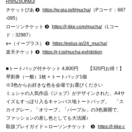
RhmZoOhMJ/
チケットぴあ
https://w.pia.jp/t/mucha/
（Pコード：687
-095）
ローソンチケット
https://l-tike.com/mucha/
（Lコー
ド：32987）
e+（イープラス）
https://eplus.jp/24_mucha/
楽天チケット
https://r-t.jp/mucha-exhibition
■トートバッグ付チケット 4,800円 【320円お得！】
早割券（一般）1枚 + トートバッグ1個
※3色からお好きな色を会場でお選びください
ミュシャの人気作品《ジョブ》がデザインされた、A4サ
イズもすっぽり入るキャンバス地トートバッグ。 「ス
カイグレー」「オリーブ」「パープル」の3色展開で、
ファッションの差し色としても大活躍♪
取扱プレイガイド＝ローソンチケット
https://l-tike.c