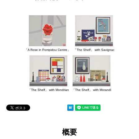
「A Rose in Pompidou Centre」
「The Shelf」 with Savignac
「The Shelf」 with Mondrian
「The Shelf」 with Morandi
概要