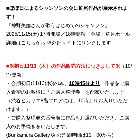
■ほぼ日によるシャンソンの会に笹尾作品が展示されま
す！
『神野美伽さんが歌うはじめてのシャンソン』
2025/11/15(土) 17時開場／18時開演 会場：草月ホール
詳細はこちらから
※外部サイトにリンクします
■
※初日11/13（木）の作品販売方法につきまして※
（10/
27更新）
・会期初日(11/13(木))のみ、
10時45分より
、作品をご購
入希望のお客様に「ご購入整理券」を配布いたします。
（渋谷ヒカリエ8階フロアには、10時よりお入りいただ
けます。）
・ご購入整理券の番号順に作品をお選びいただき、ご購
入のお手続きをいたします。
(Bunkamura Gallery 8/ の営業時間は11：00から)