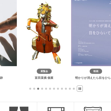
展覧会
映画
映画
菜摘 個展
明かりが消えたら目をひらいて
A Window of 