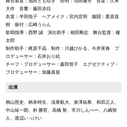
舞台装置：池田ともゆき 照明：増田隆芳 音楽：久米
大作 音響：藤田赤目
衣裳：半田悦子 ヘアメイク：宮内宏明 擬闘：栗原直
樹 振付：広崎うらん
歌唱指導：西野 誠 演出助手：相田剛志 舞台監督：榎
太郎
制作助手：梶原千晶 制作：川越ひかる、今井実春 プ
ロデューサー：石井おり絵
チーフ・プロデューサー：森田智子 エグゼクティブ・
プロデューサー：加藤真規
出演
桐山照史、柄本時生、浅香航大、泉澤祐希、和田正人、
中山祐一朗、朴 勝哲、高橋 努、市川しんぺー、八嶋智
人、渡辺いっけい