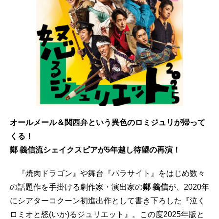
オールメール＆関西弁という異色のロミジュリが帰って
くる！
鄭 義信流シェイクスピアが5年越し待望の再演！
『焼肉ドラゴン』や舞台『パラサイト』をはじめ数々
の話題作を手掛ける劇作家・演出家の
鄭 義信
が、2020年
にシアターコクーン初進出作として書き下ろした『泣く
ロミオと怒(いか)るジュリエット』。この度2025年版と