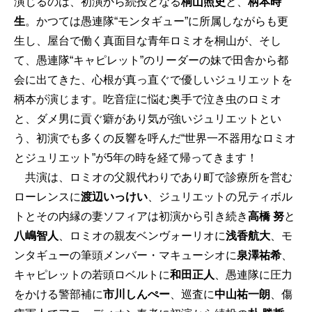
演じるのは、初演から続投となる
桐山照史
と、
柄本時
生
。かつては愚連隊“モンタギュー”に所属しながらも更
生し、屋台で働く真面目な青年ロミオを桐山が、そし
て、愚連隊“キャピレット”のリーダーの妹で田舎から都
会に出てきた、心根が真っ直ぐで優しいジュリエットを
柄本が演じます。吃音症に悩む奥手で泣き虫のロミオ
と、ダメ男に貢ぐ癖があり気が強いジュリエットとい
う、初演でも多くの反響を呼んだ“世界一不器用なロミオ
とジュリエット”が5年の時を経て帰ってきます！
共演は、ロミオの父親代わりであり町で診療所を営む
ローレンスに
渡辺いっけい
、ジュリエットの兄ティボル
トとその内縁の妻ソフィアは初演から引き続き
高橋 努
と
八嶋智人
、ロミオの親友ベンヴォーリオに
浅香航大
、モ
ンタギューの筆頭メンバー・マキューシオに
泉澤祐希
、
キャピレットの若頭ロベルトに
和田正人
、愚連隊に圧力
をかける警部補に
市川しんぺー
、巡査に
中山祐一朗
、傷