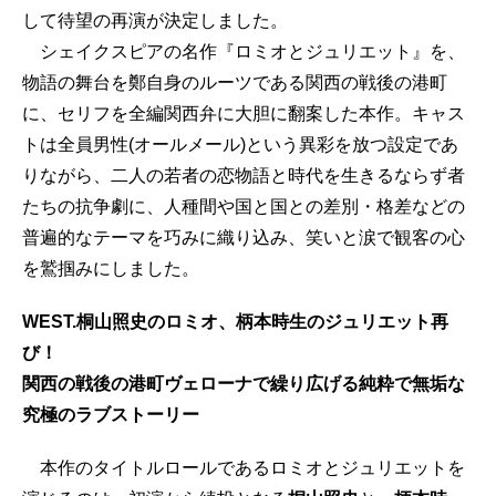
して待望の再演が決定しました。
シェイクスピアの名作『ロミオとジュリエット』を、
物語の舞台を鄭自身のルーツである関西の戦後の港町
に、セリフを全編関西弁に大胆に翻案した本作。キャス
トは全員男性(オールメール)という異彩を放つ設定であ
りながら、二人の若者の恋物語と時代を生きるならず者
たちの抗争劇に、人種間や国と国との差別・格差などの
普遍的なテーマを巧みに織り込み、笑いと涙で観客の心
を鷲掴みにしました。
WEST.桐山照史のロミオ、柄本時生のジュリエット再
び！
関西の戦後の港町ヴェローナで繰り広げる純粋で無垢な
究極のラブストーリー
本作のタイトルロールであるロミオとジュリエットを