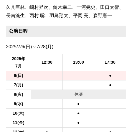
久具巨林、嶋村昇次、鈴木幸二、十河尭史、田口太智、
長南洸生、西村 聡、羽鳥翔太、平岡 亮、森野憲一
公演日程
2025/7/6(日)～7/28(月)
2025年
12:30
13:00
17:30
7月
6
(日)
●
7
(月)
●
8
(火)
休
演
9
(水)
●
10
(木)
●
11
(金)
●