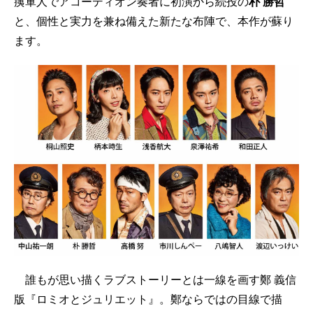
痍軍人でアコーディオン奏者に初演から続投の
朴 勝哲
と、個性と実力を兼ね備えた新たな布陣で、本作が蘇り
ます。
誰もが思い描くラブストーリーとは一線を画す鄭 義信
版『ロミオとジュリエット』。鄭ならではの目線で描