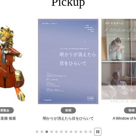
Pickup
展覧会
映画
映画
菜摘 個展
明かりが消えたら目をひらいて
A Window of 