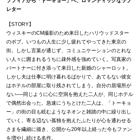
ソフィアから「トーキョー」へ、ロマンティックなラブ
レター
【STORY】
ウィスキーのCM撮影のため来日したハリウッドスター
のボブ。いつもの人生に少し疲れてやってきた東京の
街。しかし言葉が通じず、コミュニケーションのとれな
い人々に囲まれるうちに疎外感を強めていく。写真家の
パートナーに付き添って来日した新婚のシャーロット。
しかし夫は仕事に明け暮れるばかりで、あてもない彼女
はホテルの部屋に取り残されてしまう。自分の居場所が
ない──同じように心に空洞を抱えた二人が、同じホテル
で偶然出会った。急速にうちとけた二人は、「トーキョ
ー」の街の目も眩むようなネオンと雑踏の中に繰り出し
ていく。寄る辺ない孤独を抱えたふたりが心を通わせる
さまを繊細に描き、公開から20年以上経った今もファン
を増やし続ける名作。