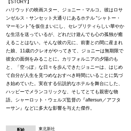
【STORY】
ハリウッドの映画スター、ジョニー・マルコ。彼はロサ
ンゼルス・サンセット大通りにあるホテル “シャトー・
マーモント”を仮住まいにし、セレブリティらしい華やか
な生活を送っているが、どれだけ遊んでも心の孤独が癒
えることはない。そんな彼の元に、前妻との間に産まれ
た娘、11歳のクレオがやってきて、ジョニーは無期限で
彼女の面倒をみることに。カリフォルニアの夕陽のも
と、「空っぽ」な日々を歩んできたジョニーは、はじめ
て自分が人生を見つめなおすべき時間にいることに気づ
き始めていた。実在する伝説的なホテルを舞台にした、
ハッピーでメランコリックな、そしてとても親密な物
語。シャーロット・ウェルズ監督の『aftersun／アフタ
ーサン』などに多大な影響を与えた傑作。
東北新社
配給