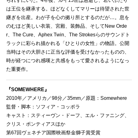
られずにいた。4年後、ルイ15世は急逝し、若いふたり
は王位を継承する。ほどなくしてマリーは待望された世
継ぎを出産。わが子を心の拠り所とするのだが…。息を
のむほど美しい衣装、宮殿、装飾品、そしてNew Orde
r、The Cure、Aphex Twin、The Strokesらのサウンドト
ラックに彩られ描かれる「ひとりの女性」の物語。公開
当時はその大胆さに正当な評価を受けなかったものの、
時が経つにつれ感嘆と共感をもって愛されるようになっ
た重要作。
『SOMEWHERE』
2010年／アメリカ／98分／35mm／原題：Somewhere
監督・脚本：ソフィア・コッポラ
キャスト：スティーヴン・ドーフ、エル・ファニング、
クリス・ポンティアスほか
第67回ヴェネチア国際映画祭金獅子賞受賞