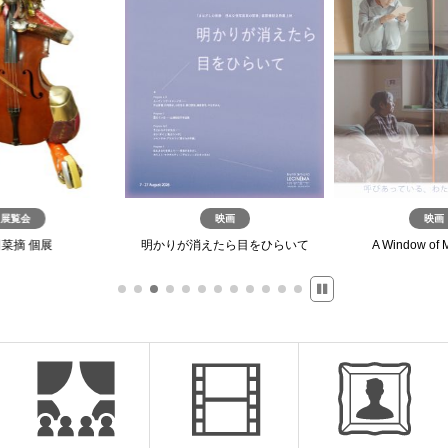
展覧会
映画
映画
菜摘 個展
明かりが消えたら目をひらいて
A Window of 