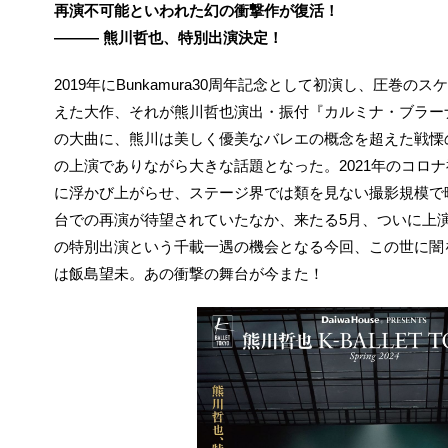
再演不可能といわれた幻の衝撃作が復活！
――― 熊川哲也、特別出演決定！
2019年にBunkamura30周年記念として初演し、圧巻
えた大作、それが熊川哲也演出・振付『カルミナ・ブラー
の大曲に、熊川は美しく優美なバレエの概念を超えた戦慄
の上演でありながら大きな話題となった。2021年のコロ
に浮かび上がらせ、ステージ界では類を見ない撮影規模で
台での再演が待望されていたなか、来たる5月、ついに上
の特別出演という千載一遇の機会となる今回、この世に闇
は飯島望未。あの衝撃の舞台が今また！