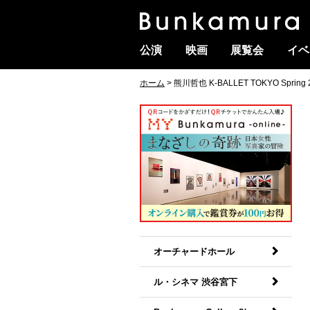
公演
映画
展覧会
イベ
ホーム
> 熊川哲也 K-BALLET TOKYO Spr
オーチャードホール
ル・シネマ 渋谷宮下