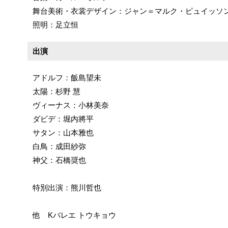
舞台美術・衣裳デザイン：ジャン＝マルク・ピュイッソ
照明：足立恒
出演
アドルフ：飯島望未
太陽：杉野 慧
ヴィーナス：小林美奈
ダビデ：堀内將平
サタン：山本雅也
白鳥：成田紗弥
神父：石橋奨也
特別出演：熊川哲也
他 Kバレエ トウキョウ