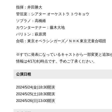
指揮：井田勝大
管弦楽：シアター オーケストラ トウキョウ
ソプラノ：高橋維
カウンターテナー：藤木大地
バリトン：萩原潤
合唱：東京オペラシンガーズ／ＮＨＫ東京児童合唱団
※すでに発表になっているキャストから一部変更と追加
情報は4/17(水)時点です。予めご了承ください。
公演日程
2024/5/24(金)18:30開演
2024/5/25(土)18:30開演
2024/5/26(日)13:00開演