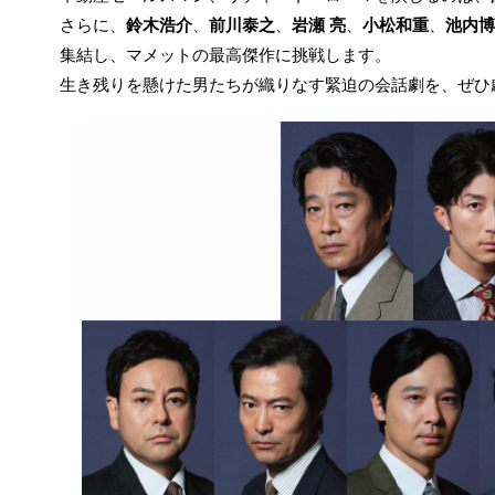
さらに、
鈴木浩介
、
前川泰之
、
岩瀬 亮
、
小松和重
、
池内博
集結し、マメットの最高傑作に挑戦します。
生き残りを懸けた男たちが織りなす緊迫の会話劇を、ぜひ