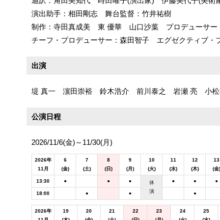
通訳：角田美知代 時田曜子(演出家) 伊藤美代子(美術
演出助手：相田剛志 舞台監督：竹井祐樹
制作：寺田真成美 東 優華 山口沙葉 プロデューサー
チーフ・プロデューサー：森田智子 エグゼクティブ・
出演
堤 真一 濵田崇裕 鈴木浩介 前川泰之 岩瀬 亮 小
公演日程
2026/11/6(金)～11/30(月)
2026年
6
7
8
9
10
11
12
13
11月
(金)
(土)
(日)
(月)
(火)
(水)
(木)
(金
13:30
●
●
●
●
●
●
休
演
18:00
●
●
●
2026年
19
20
21
22
23
24
25
11月
(木)
(金)
(土)
(日)
(月)
(火)
(水)