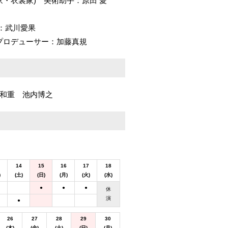
家・衣裳家) 美術助手：原田 愛
：武川愛果
プロデューサー：加藤真規
松和重 池内博之
14
15
16
17
18
)
(土)
(日)
(月)
(火)
(水)
●
●
●
休
演
●
26
27
28
29
30
(木)
(金)
(土)
(日)
(月)