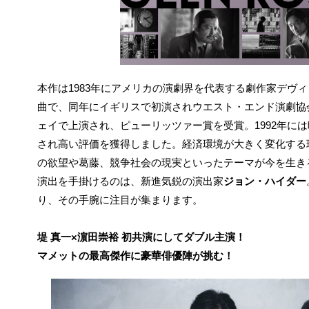
本作は1983年にアメリカの演劇界を代表する劇作家デヴ
曲で、同年にイギリスで初演されウエスト・エンド演劇協
ェイで上演され、ピューリッツァー賞を受賞。1992年に
され高い評価を獲得しました。経済環境が大きく変化する
の欲望や葛藤、競争社会の現実といったテーマが今を生き
演出を手掛けるのは、新進気鋭の演出家
ジョン・ハイダー
り、その手腕に注目が集まります。
堤 真一×濵田崇裕 初共演にしてダブル主演！
マメットの最高傑作に豪華俳優陣が挑む！