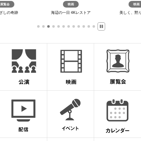
展覧会
映画
映画
ざしの奇跡
海辺の一日 4Kレストア
美しく、黙