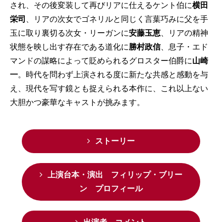
され、その後変装して再びリアに仕えるケント伯に
横田
栄司
、リアの次女でゴネリルと同じく言葉巧みに父を手
玉に取り裏切る次女・リーガンに
安藤玉恵
、リアの精神
状態を映し出す存在である道化に
勝村政信
、息子・エド
マンドの謀略によって貶められるグロスター伯爵に
山崎
一
。時代を問わず上演される度に新たな共感と感動を与
え、現代を写す鏡とも捉えられる本作に、これ以上ない
大胆かつ豪華なキャストが挑みます。
ストーリー
上演台本・演出 フィリップ・ブリー
ン プロフィール