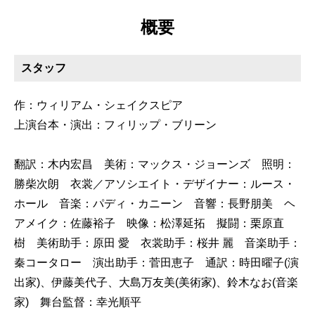
概要
スタッフ
作：ウィリアム・シェイクスピア
上演台本・演出：フィリップ・ブリーン
翻訳：木内宏昌 美術：マックス・ジョーンズ 照明：
勝柴次朗 衣裳／アソシエイト・デザイナー：ルース・
ホール 音楽：パディ・カニーン 音響：長野朋美 ヘ
アメイク：佐藤裕子 映像：松澤延拓 擬闘：栗原直
樹 美術助手：原田 愛 衣裳助手：桜井 麗 音楽助手：
秦コータロー 演出助手：菅田恵子 通訳：時田曜子(演
出家)、伊藤美代子、大島万友美(美術家)、鈴木なお(音楽
家) 舞台監督：幸光順平