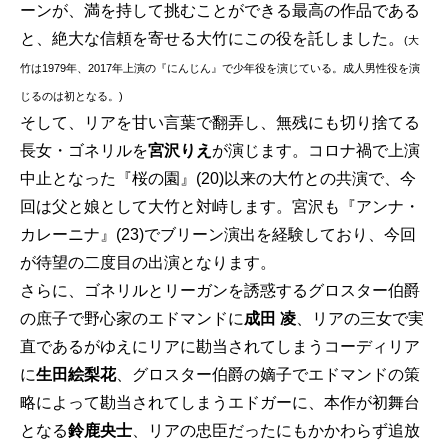
ーンが、満を持して挑むことができる最高の作品である
と、絶大な信頼を寄せる大竹にこの役を託しました。
(大
竹は1979年、2017年上演の『にんじん』で少年役を演じている。成人男性役を演
じるのは初となる。)
そして、リアを甘い言葉で翻弄し、無残にも切り捨てる
長女・ゴネリルを
宮沢りえ
が演じます。コロナ禍で上演
中止となった『桜の園』(20)以来の大竹との共演で、今
回は父と娘として大竹と対峙します。宮沢も『アンナ・
カレーニナ』(23)でブリーン演出を経験しており、今回
が待望の二度目の出演となります。
さらに、ゴネリルとリーガンを誘惑するグロスター伯爵
の庶子で野心家のエドマンドに
成田 凌
、リアの三女で実
直であるがゆえにリアに勘当されてしまうコーディリア
に
生田絵
梨花
、グロスター伯爵の嫡子でエドマンドの策
略によって勘当されてしまうエドガーに、本作が初舞台
となる
鈴鹿央士
、リアの忠臣だったにもかかわらず追放