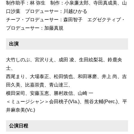
制作助手：林 弥生 制作：小泉廉太郎、寺田真成美、山
口沙葉 プロデューサー：川越ひかる
チーフ・プロデューサー：森田智子 エグゼクティブ・
プロデューサー：加藤真規
出演
大竹しのぶ、宮沢りえ、成田 凌、生田絵梨花、鈴鹿央
士、
西尾まり、大場泰正、松田慎也、和田琢磨、井上 尚、吉
田久美、比嘉崇貴、青山達三、
横田栄司、安藤玉恵、勝村政信、山崎 一
＜ミュージシャン＞会田桃子(Vla.)、熊谷太輔(Perc.)、平
井麻奈美(Vc.)
公演日程