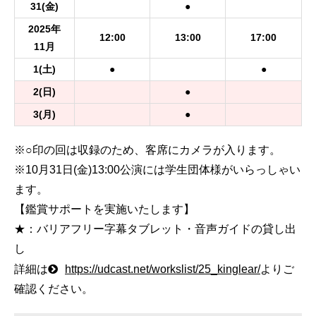
31
(金)
●
2025年
12:00
13:00
17:00
11月
1
(土)
●
●
2
(日)
●
3
(月)
●
※○印の回は収録のため、客席にカメラが入ります。
※10月31日(金)13:00公演には学生団体様がいらっしゃい
ます。
【鑑賞サポートを実施いたします】
★：バリアフリー字幕タブレット・音声ガイドの貸し出
し
詳細は
https://udcast.net/workslist/25_kinglear/
よりご
確認ください。