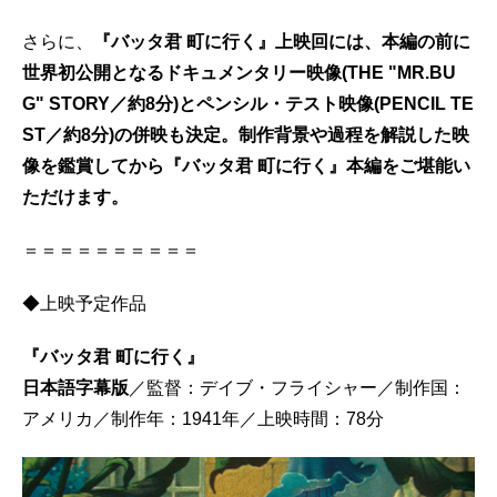
さらに、
『バッタ君 町に行く』上映回には、本編の前に
世界初公開となるドキュメンタリー映像(THE "MR.BU
G" STORY／約8分)とペンシル・テスト映像(PENCIL TE
ST／約8分)の併映も決定。制作背景や過程を解説した映
像を鑑賞してから『バッタ君 町に行く』本編をご堪能い
ただけます。
＝＝＝＝＝＝＝＝＝＝
◆上映予定作品
『バッタ君 町に行く』
日本語字幕版
／監督：デイブ・フライシャー／制作国：
アメリカ／制作年：1941年／上映時間：78分