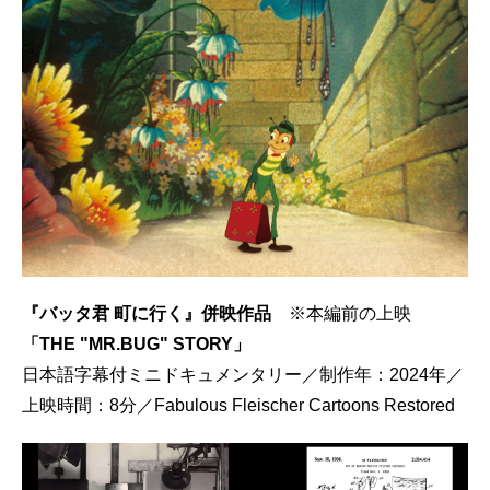
『バッタ君 町に行く』併映作品
※本編前の上映
「THE "MR.BUG" STORY」
日本語字幕付ミニドキュメンタリー／制作年：2024年／
上映時間：8分／Fabulous Fleischer Cartoons Restored