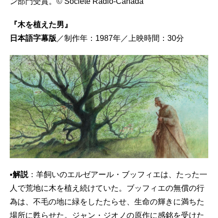
ン部門受賞。© Société Radio-Canada
『木を植えた男』
日本語字幕版
／制作年：1987年／上映時間：30分
▪解説
：羊飼いのエルゼアール・ブッフィエは、たった一
人で荒地に木を植え続けていた。ブッフィエの無償の行
為は、不毛の地に緑をしたたらせ、生命の輝きに満ちた
場所に甦らせた。ジャン・ジオノの原作に感銘を受けた