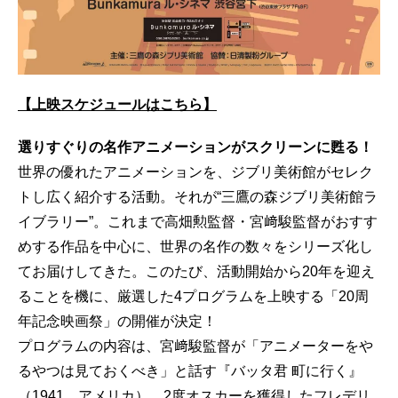
【上映スケジュールはこちら】
選りすぐりの名作アニメーションがスクリーンに甦る！
世界の優れたアニメーションを、ジブリ美術館がセレク
トし広く紹介する活動。それが“三鷹の森ジブリ美術館ラ
イブラリー”。これまで高畑勲監督・宮﨑駿監督がおすす
めする作品を中心に、世界の名作の数々をシリーズ化し
てお届けしてきた。このたび、活動開始から20年を迎え
ることを機に、厳選した4プログラムを上映する「20周
年記念映画祭」の開催が決定！
プログラムの内容は、宮﨑駿監督が「アニメーターをや
るやつは見ておくべき」と話す『バッタ君 町に行く』
（1941、アメリカ）、2度オスカーを獲得したフレデリ