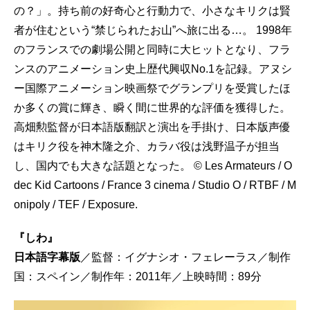
の？」。持ち前の好奇心と行動力で、小さなキリクは賢
者が住むという“禁じられたお山”へ旅に出る…。 1998年
のフランスでの劇場公開と同時に大ヒットとなり、フラ
ンスのアニメーション史上歴代興収No.1を記録。アヌシ
ー国際アニメーション映画祭でグランプリを受賞したほ
か多くの賞に輝き、瞬く間に世界的な評価を獲得した。
高畑勲監督が日本語版翻訳と演出を手掛け、日本版声優
はキリク役を神木隆之介、カラバ役は浅野温子が担当
し、国内でも大きな話題となった。 © Les Armateurs / O
dec Kid Cartoons / France 3 cinema / Studio O / RTBF / M
onipoly / TEF / Exposure.
『しわ』
日本語字幕版
／監督：イグナシオ・フェレーラス／制作
国：スペイン／制作年：2011年／上映時間：89分