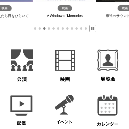
映画
映画
映画
えたら目をひらいて
A Window of Memories
叛逆のサウン