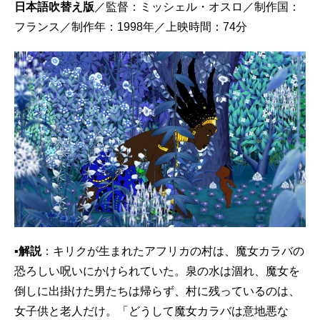
日本語吹替え版
／監督：ミッシェル・オスロ／制作国：
フランス／制作年：1998年／上映時間：74分
▪解説
：キリクが生まれたアフリカの村は、魔女カラバの
恐ろしい呪いにかけられていた。泉の水は涸れ、魔女を
倒しに出掛けた男たちは帰らず、村に残っているのは、
女子供と老人だけ。「どうして魔女カラバは意地悪な