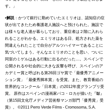
す。」
▪解説
：かつて銀行に勤めていたエミリオは、認知症の症
状が出てきたため養護老人施設へと預けられた。施設で
は様々な老人達が暮らしており、重症者は２階に入れら
れることがわかる。エミリオはある日、処方された薬を
間違えられたことで自分がアルツハイマーであることに
気づいてしまう。そんなエミリオのことを思い、ついに
同室のミゲルはある行動に出るのだった…。スペインで
公開されるや社会的に大きな反響を呼び、スペインのア
カデミー賞と呼ばれる第26回ゴヤ賞で「最優秀アニメー
ション賞」「最優秀脚本賞」を受賞。また、教育番組の
世界的なコンクール「日本賞」の2012年度グランプリ受
賞。 原作はスペインの漫画家パコ・ロカが描いた『皺』
（第15回文化庁メディア芸術祭マンガ部門「優秀賞」受
賞）。 ©2011 Perro Verde Films - Cromosoma, S.A.