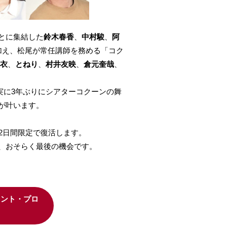
とに集結した
鈴木春香
、
中村駿
、
阿
加え、松尾が常任講師を務める「コク
衣
、
とねり
、
村井友映
、
倉元奎哉
、
、実に3年ぶりにシアターコクーンの舞
が叶います。
が2日間限定で復活します。
、おそらく最後の機会です。
メント・プロ