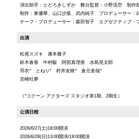
演出助手：とどろきしずか 舞台監督：小野流空 制
制作：東優華、山口沙葉、武内純子 プロデューサー
チーフ・プロデューサー：森田智子 エグゼクティブ・
出演
松尾スズキ 康本雅子
鈴木春香 中村駿 阿部真理亜 水島晃太郎
羽衣* とねり* 村井友映* 倉元奎哉*
宮崎吐夢
（*コクーン アクターズ スタジオ第1期、2期生）
公演日程
2026/6/27(土)18:00開演
2026/6/28(日)13:00開演/18:00開演