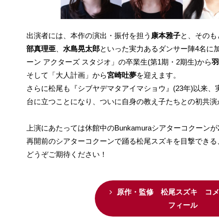
出演者には、本作の演出・振付を担う
康本雅子
と、そのも
部真理亜
、
水島晃太郎
といった実力あるダンサー陣4名に
ーン アクターズ スタジオ」の卒業生(第1期・2期生)から
羽
そして「大人計画」から
宮崎吐夢
を迎えます。
さらに松尾も『シブヤデマタアイマショウ』(23年)以来
台に立つことになり、ついに自身の教え子たちとの初共演
上演にあたっては休館中のBunkamuraシアターコクーン
再開前のシアターコクーンで踊る松尾スズキを目撃できる
どうぞご期待ください！
原作・監修 松尾スズキ コ
フィール