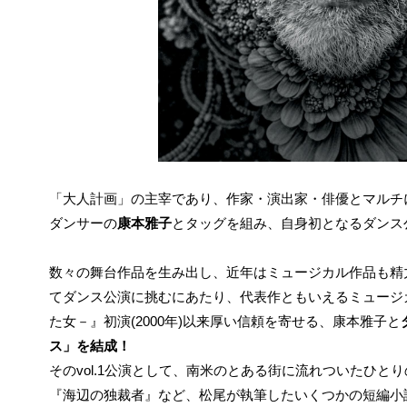
「大人計画」の主宰であり、作家・演出家・俳優とマルチ
ダンサーの
康本雅子
とタッグを組み、自身初となるダンス
数々の舞台作品を生み出し、近年はミュージカル作品も精
てダンス公演に挑むにあたり、代表作ともいえるミュージ
た女－』初演(2000年)以来厚い信頼を寄せる、康本雅子と
ス」を結成！
そのvol.1公演として、南米のとある街に流れついたひと
『海辺の独裁者』など、松尾が執筆したいくつかの短編小