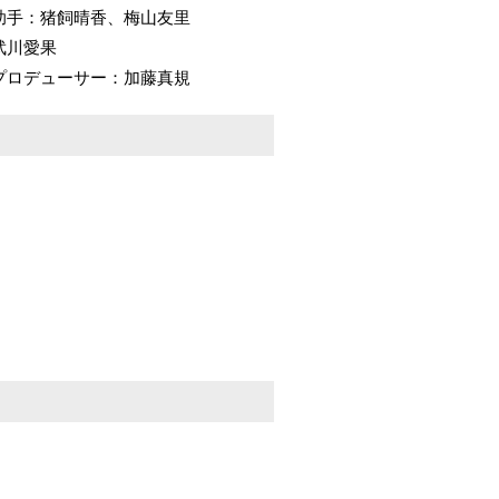
作助手：猪飼晴香、梅山友里
：武川愛果
プロデューサー：加藤真規