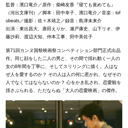
監督：濱口竜介／原作：柴崎友香『寝ても覚めても』
（河出文庫刊）／脚本：田中幸子、濱口竜介／音楽：tof
ubeats／撮影：佐々木靖之／録音：島津未来介
出演：東出昌大、唐田えりか、瀬戸康史、山下リオ、伊
藤沙莉、渡辺大知、仲本工事、田中美佐子
第71回カンヌ国祭映画祭コンペティション部門正式出品
作。同じ顔をした二人の男と、その間で揺れ動く一人の
女の8年間を丁寧に、そしてスリリングに描く。人はな
ぜ人を愛するのか？ その人は人の何に惹かれ、なぜその
人でなくてはならないのか？ 心をかき乱され、恋愛観を
揺さぶられる、ただならぬ「大人の恋愛映画」の傑作。