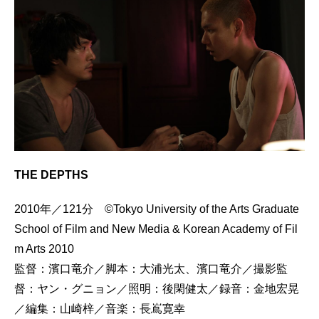
THE DEPTHS
2010年／121分 ©Tokyo University of the Arts Graduate
School of Film and New Media & Korean Academy of Fil
m Arts 2010
監督：濱口竜介／脚本：大浦光太、濱口竜介／撮影監
督：ヤン・グニョン／照明：後閑健太／録音：金地宏晃
／編集：山崎梓／音楽：長嶌寛幸