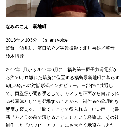
なみのこえ 新地町
2013年／103分 ©silent voice
監督：酒井耕、濱口竜介／実景撮影：北川喜雄／整音：
鈴木昭彦
2012年1月から2012年6月に、福島第一原子力発電所か
ら約50キロ離れた場所に位置する福島県新地町に暮らす
6組10名への対話形式インタビュー。三部作に共通し
て、両監督が聞き手として、カメラを正面から向けられ
る被写体としても登場することから、制作者の倫理的な
態度が窺える。「聞く」ことで得られる「いい声」（書
籍『カメラの前で演じること』）という経験は、その後
制作した『ハッピーアワー』にも大きく示唆を与えた。