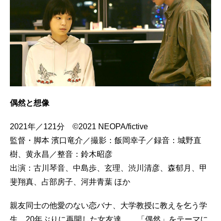
偶然と想像
2021年／121分 ©2021 NEOPA/fictive
監督・脚本 濱口竜介／撮影：飯岡幸子／録音：城野直
樹、黄永昌／整音：鈴木昭彦
出演：古川琴音、中島歩、玄理、渋川清彦、森郁月、甲
斐翔真、占部房子、河井青葉 ほか
親友同士の他愛のない恋バナ、大学教授に教えを乞う学
生、20年ぶりに再開した女友達…。「偶然」をテーマに