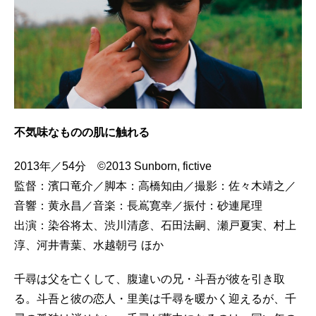
不気味なものの肌に触れる
2013年／54分 ©2013 Sunborn, fictive
監督：濱口竜介／脚本：高橋知由／撮影：佐々木靖之／
音響：黄永昌／音楽：長嶌寛幸／振付：砂連尾理
出演：染谷将太、渋川清彦、石田法嗣、瀬戸夏実、村上
淳、河井青葉、水越朝弓 ほか
千尋は父を亡くして、腹違いの兄・斗吾が彼を引き取
る。斗吾と彼の恋人・里美は千尋を暖かく迎えるが、千