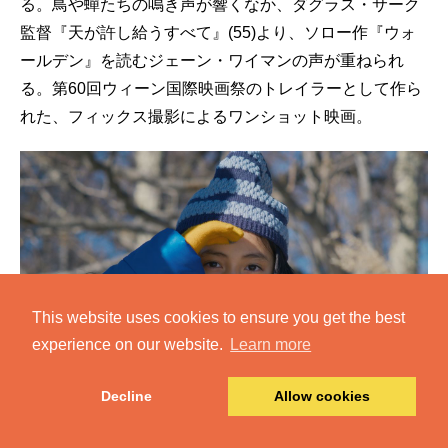
る。鳥や蟬たちの鳴き声が響くなか、ダグラス・サーク
監督『天が許し給うすべて』(55)より、ソロー作『ウォ
ールデン』を読むジェーン・ワイマンの声が重ねられ
る。第60回ウィーン国際映画祭のトレイラーとして作ら
れた、フィックス撮影によるワンショット映画。
This website uses cookies to ensure you get the best
experience on our website.
Learn more
Decline
Allow cookies
悪は存在しない