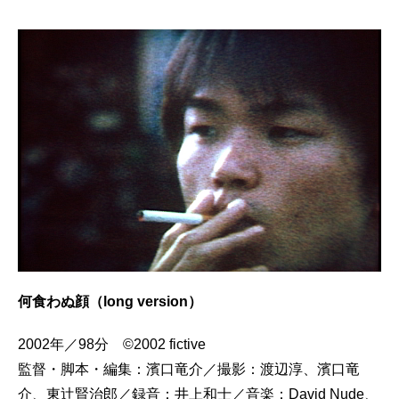
何食わぬ顔（long version）
2002年／98分 ©2002 fictive
監督・脚本・編集：濱口竜介／撮影：渡辺淳、濱口竜
介、東辻賢治郎／録音：井上和士／音楽：David Nude、