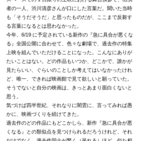
者の⼀⼈、渋川清彦さんが⼝にした⾔葉だ。聞いた当時
も「そうだそうだ」と思ったものだが、ここまで反芻す
る⾔葉になるとは思わなかった。
今年、6/19 に予定されている新作の『急に具合が悪くな
る』全国公開に合わせて、⾊々な劇場で、過去作の特集
上映を組んでいただけることになった。こんなにありが
たいことはない。どの作品もいつか、どこかで、誰かが
⾒たらいい、ぐらいのことしか考えてはいなかったけれ
ど、唯⼀、できれば映画館で⾒て欲しいと願っていた。
そうでないと⾃分の映画は、きっとあまり⾯⽩くないと
思う。
気づけば四半世紀、それなりに闇雲に、⾔ってみれば愚
かに、映画づくりを続けてきた。
過去作のどの作品にもどこかしら、新作『急に具合が悪
くなる』との類似点を⾒つけられるだろうけれど、それ
だけでなく、過去作同⼠が驚く（呆れる）ほど、似た相