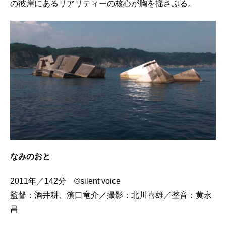
の彼岸にあるリアリティーの核心が胸を揺さぶる。
なみのおと
2011年／142分 ©silent voice
監督：酒井耕、濱口竜介／撮影：北川喜雄／整音：黄永
昌