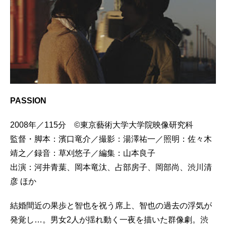
PASSION
2008年／115分 ©東京藝術大学大学院映像研究科
監督・脚本：濱口竜介／撮影：湯澤祐一／照明：佐々木
靖之／録音：草刈悠子／編集：山本良子
出演：河井青葉、岡本竜汰、占部房子、岡部尚、渋川清
彦 ほか
結婚間近の果歩と智也を祝う席上、智也の過去の浮気が
発覚し…。男女2人が揺れ動く一夜を描いた群像劇。渋