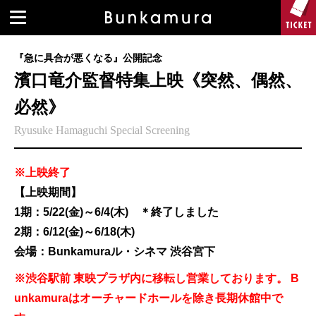
『急に具合が悪くなる』公開記念
濱⼝⻯介監督特集上映《突然、偶然、
必然》
Ryusuke Hamaguchi Special Screening
※上映終了
【上映期間】
1期：5/22(金)～6/4(木) ＊終了しました
2期：6/12(金)～6/18(木)
会場：Bunkamuraル・シネマ 渋谷宮下
※渋谷駅前 東映プラザ内に移転し営業しております。 B
unkamuraはオーチャードホールを除き長期休館中で