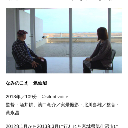
なみのこえ 気仙沼
2013年／109分 ©silent voice
監督：酒井耕、濱口竜介／実景撮影：北川喜雄／整音：
黄永昌
2012年1月から2013年3月に行われた宮城県気仙沼市に