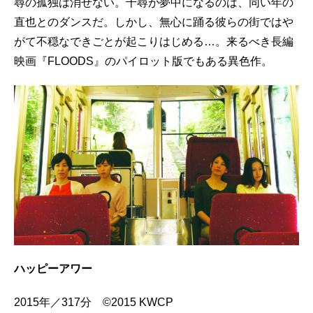
尋の孤独は消せない。千尋が夢中になるのは、同い年の
直也とのダンスだ。しかし、無心に踊る彼らの街ではや
がて不穏なできごとが起こりはじめる…。来るべき長編
映画『FLOODS』のパイロット版でもある異色作。
ハッピーアワー
2015年／317分 ©2015 KWCP