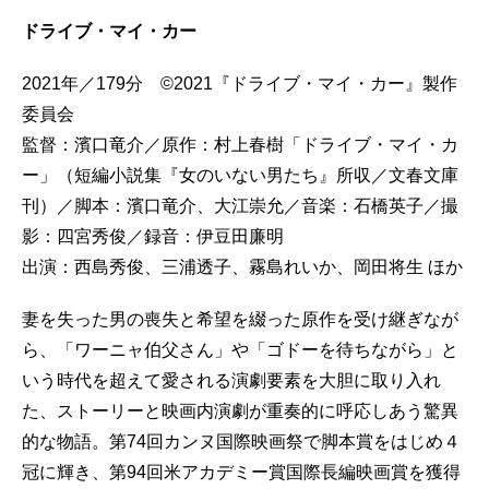
ドライブ・マイ・カー
2021年／179分 ©2021『ドライブ・マイ・カー』製作
委員会
監督：濱口竜介／原作：村上春樹「ドライブ・マイ・カ
ー」（短編小説集『女のいない男たち』所収／文春文庫
刊）／脚本：濱口竜介、大江崇允／音楽：石橋英子／撮
影：四宮秀俊／録音：伊豆田廉明
出演：西島秀俊、三浦透子、霧島れいか、岡田将生 ほか
妻を失った男の喪失と希望を綴った原作を受け継ぎなが
ら、「ワーニャ伯父さん」や「ゴドーを待ちながら」と
いう時代を超えて愛される演劇要素を大胆に取り入れ
た、ストーリーと映画内演劇が重奏的に呼応しあう驚異
的な物語。第74回カンヌ国際映画祭で脚本賞をはじめ４
冠に輝き、第94回米アカデミー賞国際長編映画賞を獲得