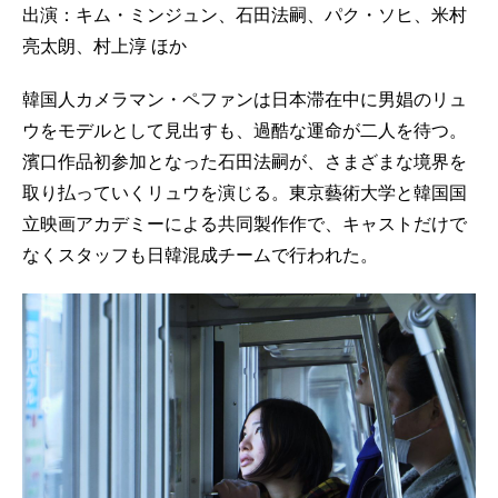
出演：キム・ミンジュン、石田法嗣、パク・ソヒ、米村
亮太朗、村上淳 ほか
韓国人カメラマン・ペファンは日本滞在中に男娼のリュ
ウをモデルとして見出すも、過酷な運命が二人を待つ。
濱口作品初参加となった石田法嗣が、さまざまな境界を
取り払っていくリュウを演じる。東京藝術大学と韓国国
立映画アカデミーによる共同製作作で、キャストだけで
なくスタッフも日韓混成チームで行われた。