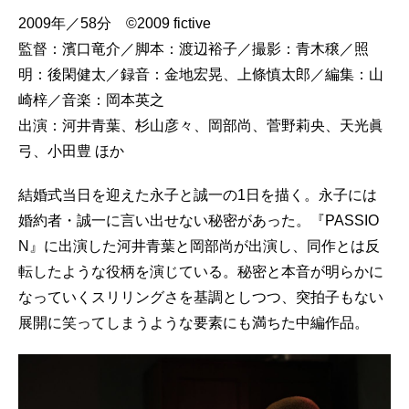
2009年／58分 ©2009 fictive
監督：濱口竜介／脚本：渡辺裕子／撮影：青木穣／照
明：後閑健太／録音：金地宏晃、上條慎太郎／編集：山
崎梓／音楽：岡本英之
出演：河井青葉、杉山彦々、岡部尚、菅野莉央、天光眞
弓、小田豊 ほか
結婚式当日を迎えた永子と誠一の1日を描く。永子には
婚約者・誠一に言い出せない秘密があった。『PASSIO
N』に出演した河井青葉と岡部尚が出演し、同作とは反
転したような役柄を演じている。秘密と本音が明らかに
なっていくスリリングさを基調としつつ、突拍子もない
展開に笑ってしまうような要素にも満ちた中編作品。