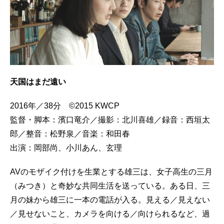
天国はまだ遠い
2016年／38分 ©2015 KWCP
監督・脚本：濱口竜介／撮影：北川喜雄／録音：西垣太
郎／整音：松野泉／音楽：和田春
出演：岡部尚、小川あん、玄理
AVのモザイク付けを生業とする雄三は、女子高生の三月
（みつき）と奇妙な共同生活を送っている。ある日、三
月の妹から雄三に一本の電話が入る。見える／見えない
／見せないこと、カメラを向ける／向けられるなど、過