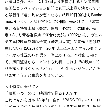
た濱⼝⻯介。今回、5月12日より開催されるカンヌ国際
映画祭コンペティション部⾨にも正式出品が決まってい
る最新作『急に具合が悪くなる』(6月19日(金)よりBunka
muraル・シネマ 渋谷宮下にて公開)に先駆けて、「濱⼝
⻯介監督特集上映《突然、偶然、必然》」の開催が決
定！8ミリ⻘春群像劇『何⾷わぬ顔』(2002)から、ヴェネ
チア国際映画祭銀獅⼦賞（審査員⼤賞）受賞作『悪は存
在しない』(2023)まで、20 年以上におよぶフィルモグラ
フィから珠⽟の17作品を⼀挙上映する。本特集に向け
て、濱⼝監督からコメントも到着。これまでの映画づく
りを振り返りながら「どうか、いい出会いがたくさんあ
りますよう」と⾔葉を寄せている。
＜本特集に寄せて＞
「映画っつーのは、映画館で⾒るもんです」
これは今からはや 18 年前、⾃作『PASSION』のユーロ
スペースでの 1 ⽇限りの上映における舞台挨拶で、出演