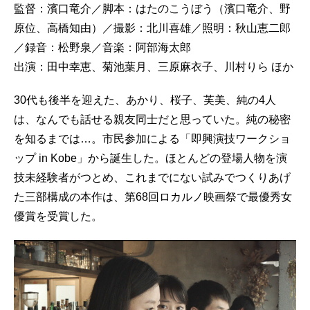
監督：濱口竜介／脚本：はたのこうぼう（濱口竜介、野
原位、高橋知由）／撮影：北川喜雄／照明：秋山恵二郎
／録音：松野泉／音楽：阿部海太郎
出演：田中幸恵、菊池葉月、三原麻衣子、川村りら ほか
30代も後半を迎えた、あかり、桜子、芙美、純の4人
は、なんでも話せる親友同士だと思っていた。純の秘密
を知るまでは…。市民参加による「即興演技ワークショ
ップ in Kobe」から誕生した。ほとんどの登場人物を演
技未経験者がつとめ、これまでにない試みでつくりあげ
た三部構成の本作は、第68回ロカルノ映画祭で最優秀女
優賞を受賞した。