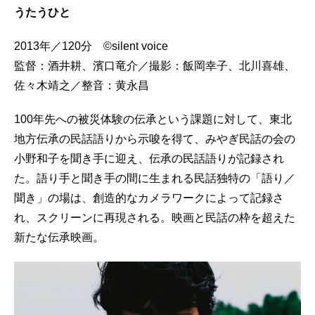
うたうひと
2013年／120分 ©silent voice
監督：酒井耕、濱口竜介／撮影：飯岡幸子、北川喜雄、
佐々木靖之／整音：黄永昌
100年先への被災体験の伝承という課題に対して、東北
地方伝承の民話語りから示唆を得て、みやぎ民話の会の
小野和子を聞き手に迎え、伝承の民話語りが記録され
た。語り手と聞き手の間に生まれる民話独特の「語り／
聞き」の場は、創造的なカメラワークによって記録さ
れ、スクリーンに再現される。映画と民話の枠を超えた
新たな伝承映画。