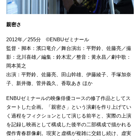
親密さ
2012年／255分 ©ENBUゼミナール
監督・脚本：濱口竜介／舞台演出：平野鈴、佐藤亮／撮
影：北川喜雄／編集：鈴木宏／整音：黄永昌／劇中歌：
岡本英之
出演：平野鈴、佐藤亮、田山幹雄、伊藤綾子、手塚加奈
子、新井徹、菅井義久、香取あき ほか
ENBUゼミナールの映像俳優コースの修了作品としてス
タートした企画。「親密さ」という演劇を作り上げてい
く過程をフィクションとして演じる前半と、実際の上演
を記録し映画として構成した後半の二部構成で描かれる
傑作青春群像劇。現実と虚構が複雑に交錯し続け、虚実