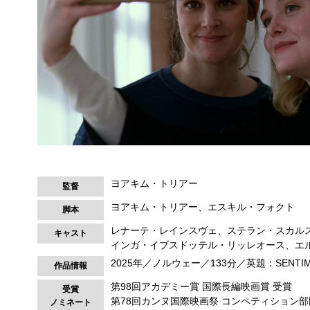
ヨアキム・トリアー
監督
ヨアキム・トリアー、エスキル・フォクト
脚本
レナーテ・レインスヴェ、ステラン・スカル
キャスト
インガ・イブスドッテル・リッレオース、エ
2025年／ノルウェー／133分／英題：SENTIME
作品情報
第98回アカデミー賞 国際長編映画賞 受賞
受賞
第78回カンヌ国際映画祭 コンペティション
ノミネート