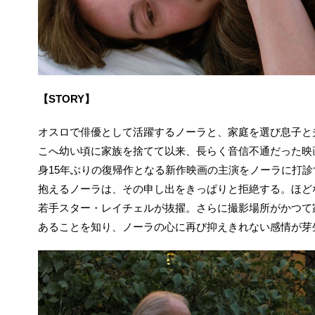
【STORY】
オスロで俳優として活躍するノーラと、家庭を選び息子と
こへ幼い頃に家族を捨てて以来、長らく音信不通だった映
身15年ぶりの復帰作となる新作映画の主演をノーラに打
抱えるノーラは、その申し出をきっぱりと拒絶する。ほど
若手スター・レイチェルが抜擢。さらに撮影場所がかつて
あることを知り、ノーラの心に再び抑えきれない感情が芽