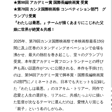
★第98回 アカデミー賞 国際長編映画賞 受賞
★第78回 カンヌ国際映画祭 コンペティション部門 グ
ランプリ受賞
『わたしは最悪。』チームが描くあまりにこじれた父
娘に世界が絶賛＆共感！
2025年、第78回カンヌ国際映画祭で本映画祭最長19分
間に及ぶ圧巻のスタンディングオベーションで会場を
沸かせ、最大の熱狂を巻き起こし、堂々のグランプリ
受賞。本年度アカデミー賞フロントランナーとの呼び
声も高い話題作がついに公開される。本作を手掛けた
のは、第94回アカデミー賞で脚本賞・国際長編映画賞
の2部門にノミネートされ、日本でも大ヒットを記録し
た『わたしは最悪。』のヨアキム・トリアー。同作で
恋愛と人生の選択を、リアルに、共感たっぷりに描い
た監督が次なるテーマに選んだのは、愛憎入り混じる
「親子」という名のしがらみ。