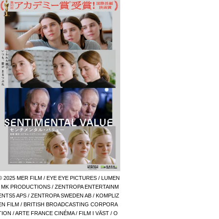
© 2025 MER FILM / EYE EYE PICTURES / LUMEN
/ MK PRODUCTIONS / ZENTROPA ENTERTAINM
ENTS5 APS / ZENTROPA SWEDEN AB / KOMPLIZ
EN FILM / BRITISH BROADCASTING CORPORA
TION / ARTE FRANCE CINÉMA / FILM I VÄST / O