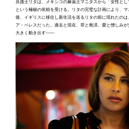
弁護士リタは、メキシコの麻薬王マニタスから「女性とし
という極秘の依頼を受ける。リタの完璧な計画により、マ
後、イギリスに移住し新生活を送るリタの前に現れたのは
ア・ペレスだった。過去と現在、罪と救済、愛と憎しみが
大きく動き出す――