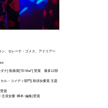
コン、セレーナ・ゴメス、アドリアー
ez
 歌曲賞["El Mal"] 受賞 最多12部
ジカル・コメディ部門] 助演女優賞 主題
W受賞
･主演女優･脚本･編集)受賞