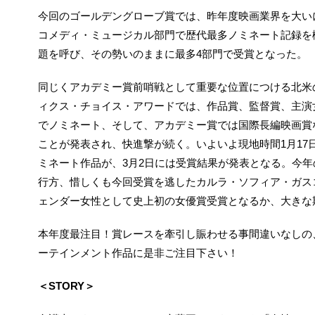
今回のゴールデングローブ賞では、昨年度映画業界を大い
コメディ・ミュージカル部門で歴代最多ノミネート記録を
題を呼び、その勢いのままに最多4部門で受賞となった。
同じくアカデミー賞前哨戦として重要な位置につける北米
ィクス・チョイス・アワードでは、作品賞、監督賞、主演
でノミネート、そして、アカデミー賞では国際長編映画賞
ことが発表され、快進撃が続く。いよいよ現地時間1月17
ミネート作品が、3月2日には受賞結果が発表となる。今
行方、惜しくも今回受賞を逃したカルラ・ソフィア・ガス
ェンダー女性として史上初の女優賞受賞となるか、大きな
本年度最注目！賞レースを牽引し賑わせる事間違いなしの
ーテインメント作品に是非ご注目下さい！
＜STORY＞