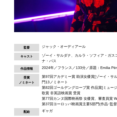
ジャック・オーディアール
監督
ゾーイ・サルダナ、カルラ・ソフィア・ガス
キャスト
ナ・パス
2024年／フランス／133分／原題：Emilia Pér
作品情報
第97回アカデミー賞 助演女優賞[ゾーイ・サルダナ]
受賞
門13ノミネート
ノミネート
第82回ゴールデングローブ賞 作品賞[ミュー
歌賞 非英語映画賞 受賞
第77回カンヌ国際映画祭 女優賞、審査員賞 
第37回ヨーロッパ映画賞主要5部門(作品･監督
ギャガ
配給