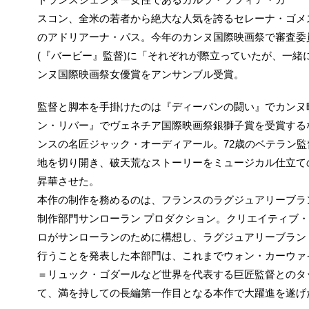
スコン、全米の若者から絶大な人気を誇るセレーナ・ゴメ
のアドリアーナ・パス。今年のカンヌ国際映画祭で審査委
(『バービー』監督)に「それぞれが際立っていたが、一緒
ンヌ国際映画祭女優賞をアンサンブル受賞。
監督と脚本を手掛けたのは『ディーパンの闘い』でカンヌ
ン・リバー』でヴェネチア国際映画祭銀獅子賞を受賞する
ンスの名匠ジャック・オーディアール。72歳のベテラン
地を切り開き、破天荒なストーリーをミュージカル仕立て
昇華させた。
本作の制作を務めるのは、フランスのラグジュアリーブラ
制作部門サンローラン プロダクション。クリエイティブ・
ロがサンローランのために構想し、ラグジュアリーブラン
行うことを発表した本部門は、これまでウォン・カーウァ
＝リュック・ゴダールなど世界を代表する巨匠監督とのタ
て、満を持しての長編第一作目となる本作で大躍進を遂げ