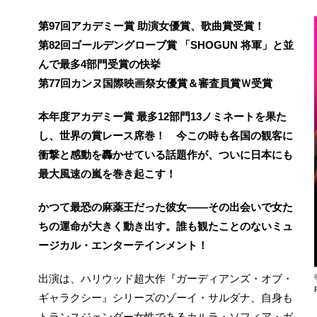
第97回アカデミー賞 助演女優賞、歌曲賞受賞！
第82回ゴールデングローブ賞 「SHOGUN 将軍」と並
んで最多4部門受賞の快挙
第77回カンヌ国際映画祭女優賞＆審査員賞Ｗ受賞
本年度アカデミー賞 最多12部門13ノミネートを果た
し、世界の賞レース席巻！ 今この時も各国の観客に
衝撃と感動を轟かせている話題作が、ついに日本にも
最大風速の嵐を巻き起こす！
かつて最恐の麻薬王だった彼女――その出会いで女た
ちの運命が大きく動き出す。誰も観たことのないミュ
ージカル・エンターテインメント！
出演は、ハリウッド超大作『ガーディアンズ・オブ・
ギャラクシー』シリーズのゾーイ・サルダナ、自身も
トランスジェンダー女性であるカルラ・ソフィア・ガ