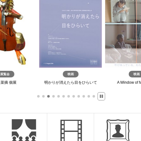
展覧会
映画
映画
菜摘 個展
明かりが消えたら目をひらいて
A Window of 