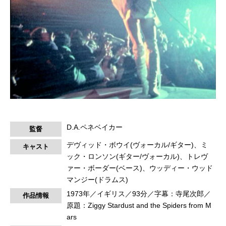
D.A.ペネベイカー
監督
デヴィッド・ボウイ(ヴォーカル/ギター)、ミ
キャスト
ック・ロンソン(ギター/ヴォーカル)、トレヴ
ァー・ボーダー(ベース)、ウッディー・ウッド
マンジー(ドラムス)
1973年／イギリス／93分／字幕：寺尾次郎／
作品情報
原題：Ziggy Stardust and the Spiders from M
ars