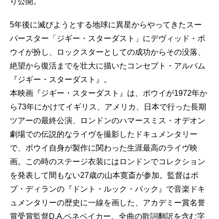
り公開。
5年後に滅びようとする地球に異星からやってきたスー
パースター「ジギー・スターダスト」にデヴィッド・ボ
ウイが扮し、ロックスターとしての成功からその没落、
絶望から復活までを壮大に描いたコンセプト・アルバム
『ジギー・スターダスト』。
本映画『ジギー・スターダスト』は、ボウイが1972年か
ら73年にかけてイギリス、アメリカ、日本で行った長期
ツアーの最終公演、ロンドンのハマースミス・オデオン
劇場での伝説的なライヴを撮影したドキュメンタリー
で、ボウイ自身が製作に関わった生涯最高のライヴ映
画。この時のステージ衣装にはロンドンでコレクション
を発表して間もない27歳の山本寛斎が参加。監督はボ
ブ・ディランの『ドント・ルック・バック』で音楽ドキ
ュメンタリーの歴史に一線を画した、アカデミー賞名誉
賞受賞監督D.A.ペネベイカー。全曲の歌詞翻訳を含む字