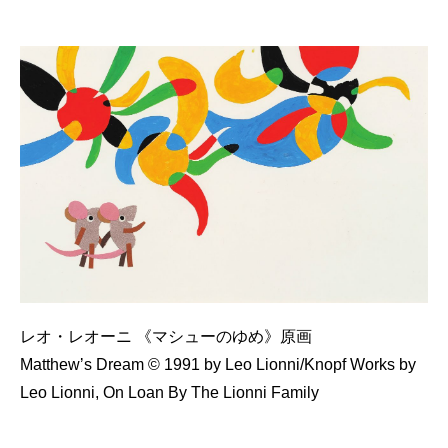
レオ・レオーニ 《マシューのゆめ》原画
Matthewʼs Dream © 1991 by Leo Lionni/Knopf Works by
Leo Lionni, On Loan By The Lionni Family