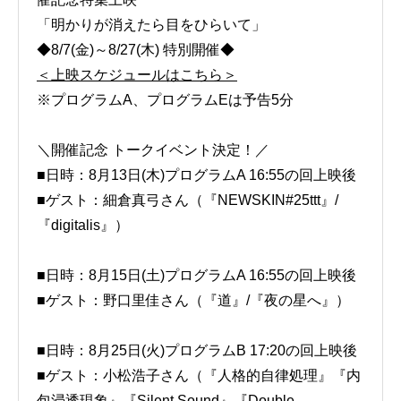
「明かりが消えたら目をひらいて」
◆8/7(金)～8/27(木) 特別開催◆
＜上映スケジュールはこちら＞
※プログラムA、プログラムEは予告5分
＼開催記念 トークイベント決定！／
■日時：8月13日(木)プログラムA 16:55の回上映後
■ゲスト：細倉真弓さん（『NEWSKIN#25ttt』/
『digitalis』）
■日時：8月15日(土)プログラムA 16:55の回上映後
■ゲスト：野口里佳さん（『道』/『夜の星へ』）
■日時：8月25日(火)プログラムB 17:20の回上映後
■ゲスト：小松浩子さん（『人格的自律処理』『内
包浸透現象』『Silent Sound』『Double