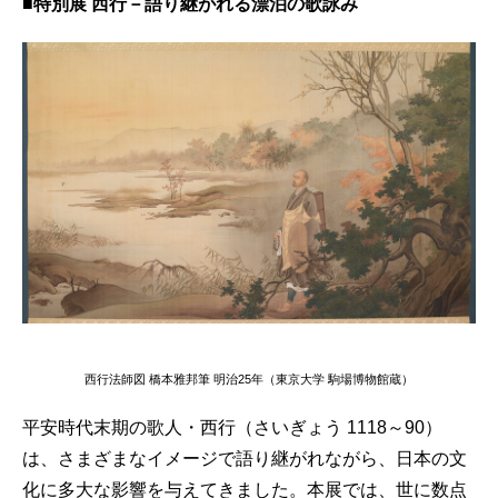
■特別展 西行－語り継がれる漂泊の歌詠み
西行法師図 橋本雅邦筆 明治25年（東京大学 駒場博物館蔵）
平安時代末期の歌人・西行（さいぎょう 1118～90）
は、さまざまなイメージで語り継がれながら、日本の文
化に多大な影響を与えてきました。本展では、世に数点