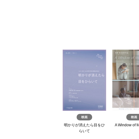
展覧会
映画
映画
富田菜摘 個展
明かりが消えたら目をひ
A Window of 
らいて