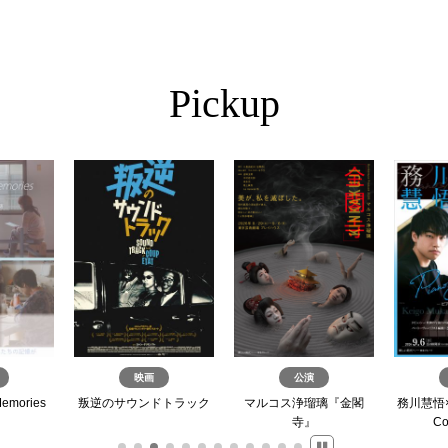
Pickup
映画
公演
Memories
叛逆のサウンドトラック
マルコス浄瑠璃『金閣
務川慧悟×久
寺』
Co