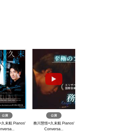
公演
公演
公演
末航 Pianos'
務川慧悟×久末航 Pianos'
ミュージカル『獅子 THE
ミ
nversa...
Conversa...
LION-BEAT』