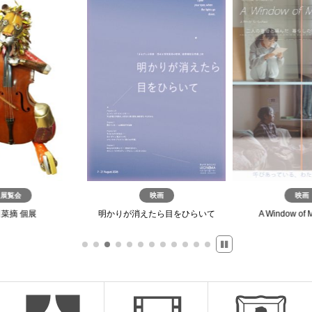
展覧会
映画
映画
菜摘 個展
明かりが消えたら目をひらいて
A Window of 