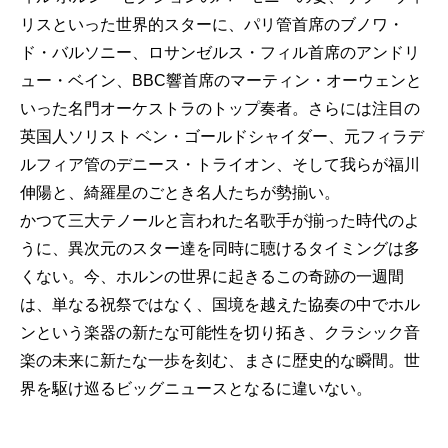
リスといった世界的スターに、パリ管首席のブノワ・
ド・バルソニー、ロサンゼルス・フィル首席のアンドリ
ュー・ベイン、BBC響首席のマーティン・オーウェンと
いった名門オーケストラのトップ奏者。さらには注目の
英国人ソリスト ベン・ゴールドシャイダー、元フィラデ
ルフィア管のデニース・トライオン、そして我らが福川
伸陽と、綺羅星のごとき名人たちが勢揃い。
かつて三大テノールと言われた名歌手が揃った時代のよ
うに、異次元のスター達を同時に聴けるタイミングは多
くない。今、ホルンの世界に起きるこの奇跡の一週間
は、単なる祝祭ではなく、国境を越えた協奏の中でホル
ンという楽器の新たな可能性を切り拓き、クラシック音
楽の未来に新たな一歩を刻む、まさに歴史的な瞬間。世
界を駆け巡るビッグニュースとなるに違いない。