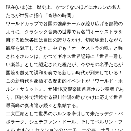
現在(いま)は、歴史上、かつてないほどにホルンの名人
たちが世界に揃う「奇跡の時間」
ワールドカップで各国の強豪チームが繰り広げる熱戦の
ように、クラシック音楽の世界でも名門オーケストラを
擁する欧米各国は自国の誇りをかけ、切磋琢磨しながら
観客を魅了してきた。中でも「オーケストラの魂」と称
されるホルンは、かつてギネス世界記録に「世界一難し
い楽器」として認定された程だが、今やその名手たちが
国境を越えて調和を奏でる新しい時代が到来している！
この新時代を象徴する歴史的イベントが『ワールド・ホ
ルン・サミット』。元NHK交響楽団首席ホルン奏者であ
り、国内外で活躍する福川伸陽の呼びかけに応えて世界
最高峰の奏者達が続々と集結する。
二大巨頭として世界のホルンを牽引して来たラデク・バ
ボラーク、シュテファン・ドール、そしてベルリン・フ
ィル ホルン・セクションのハーモニーの要、サラ・ウィ