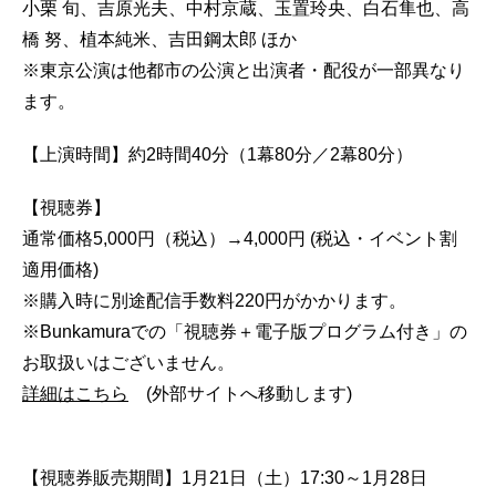
小栗 旬、吉原光夫、中村京蔵、玉置玲央、白石隼也、高
橋 努、植本純米、吉田鋼太郎 ほか
※東京公演は他都市の公演と出演者・配役が一部異なり
ます。
【上演時間】約2時間40分（1幕80分／2幕80分）
【視聴券】
通常価格5,000円（税込）→4,000円 (税込・イベント割
適用価格)
※購入時に別途配信手数料220円がかかります。
※Bunkamuraでの「視聴券＋電子版プログラム付き」の
お取扱いはございません。
詳細はこちら
(外部サイトへ移動します)
【視聴券販売期間】1月21日（土）17:30～1月28日