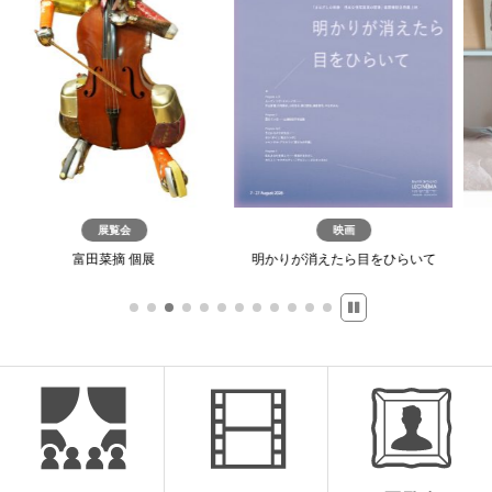
展覧会
映画
映画
菜摘 個展
明かりが消えたら目をひらいて
A Window of 