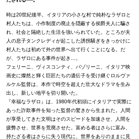
時は20世紀後半。イタリアの小さな村で純朴なラザロと
村人たちは、小作制度の廃止を隠蔽する侯爵夫人に騙さ
れ、社会と隔絶した生活を強いられていた。ところが夫
人の息子タンクレディが起こした誘拐騒ぎをきっかけに
村人たちは初めて外の世界へ出て行くことになる。だ
が、ラザロにある事件が起き…。
フェリーニ、ヴィスコンティ、パゾリーニ、イタリア映
画史に燦然と輝く巨匠たちの遺伝子を受け継ぐロルヴァ
ルケル監督は、本作で時空を超えた壮大なドラマを生み
出し、新しい地平を切り開いた。
『幸福なラザロ』は、1980年代初頭にイタリアで実際に
あった詐欺事件を知った監督の驚きから生まれた。人間
が享受してきた文明はそのスピードを加速させ、人間を
疲弊させ、世界を荒廃させた。富める者はさらに富み、
持たざる者はさらに失う現代に、世界をありのままに見