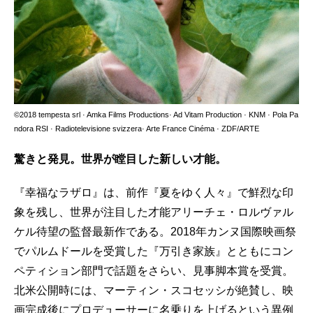
©2018 tempesta srl · Amka Films Productions· Ad Vitam Production · KNM · Pola Pa
ndora RSI · Radiotelevisione svizzera· Arte France Cinéma · ZDF/ARTE
驚きと発見。世界が瞠目した新しい才能。
『幸福なラザロ』は、前作『夏をゆく人々』で鮮烈な印
象を残し、世界が注目した才能アリーチェ・ロルヴァル
ケル待望の監督最新作である。2018年カンヌ国際映画祭
でパルムドールを受賞した『万引き家族』とともにコン
ペティション部門で話題をさらい、見事脚本賞を受賞。
北米公開時には、マーティン・スコセッシが絶賛し、映
画完成後にプロデューサーに名乗りを上げるという異例