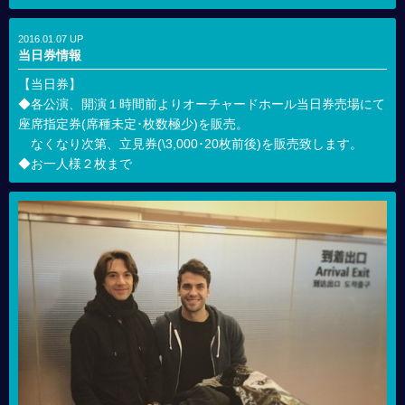
2016.01.07 UP
当日券情報
【当日券】
◆各公演、開演１時間前よりオーチャードホール当日券売場にて
座席指定券(席種未定･枚数極少)を販売。
なくなり次第、立見券(\3,000･20枚前後)を販売致します。
◆お一人様２枚まで