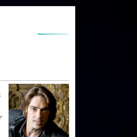
で
た
ヤ