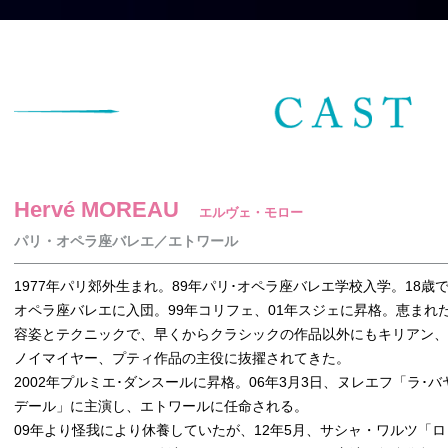
Hervé MOREAU
エルヴェ・モロー
パリ・オペラ座バレエ／エトワール
1977年パリ郊外生まれ。89年パリ･オペラ座バレエ学校入学。18歳
オペラ座バレエに入団。99年コリフェ、01年スジェに昇格。恵まれ
容姿とテクニックで、早くからクラシックの作品以外にもキリアン、
ノイマイヤー、プティ作品の主役に抜擢されてきた。
2002年プルミエ･ダンスールに昇格。06年3月3日、ヌレエフ「ラ･バ
デール」に主演し、エトワールに任命される。
09年より怪我により休養していたが、12年5月、サシャ・ワルツ「ロ