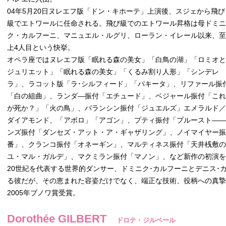
04年5月20日ヌレエフ版「ドン・キホーテ」上演後、スジェから飛び
級でエトワールに任命される。飛び級でのエトワール昇格は母ドミニ
ク・カルフーニ、マニュエル・ルグリ、ローラン・イレール以来、至
上4人目という快挙。
オペラ座ではヌレエフ版「眠れる森の美女」「白鳥の湖」「ロミオと
ジュリエット」「眠れる森の美女」「くるみ割り人形」「シンデレ
ラ」、ラコット版「ラ･シルフィード」「パキータ」、リファール振
「白の組曲」、ランダ―振付「エチュード」、ベジャール振付「これ
が死か？」「火の鳥」、バランシン振付「ジュエルズ」エメラルド／
ダイアモンド、「アポロ」「アゴン」、プティ振付「プルースト―
ンズ振付「ダンセズ・アット・ア・ギャザリング」、ノイマイヤー振
番」、クランコ振付「オネーギン」、マルティネス振付「天井桟敷
ユ・マル・ガルデ」、マクミラン振付「マノン」、など新作の初演を
20世紀を代表する世界的ダンサー、ドミニク･カルフーニとデニス･
る彼だが、その恵まれた容姿だけでなく、端正な技術、役柄への真
2005年ブノワ賞受賞。
Dorothée GILBERT
ドロテ・ジルベール