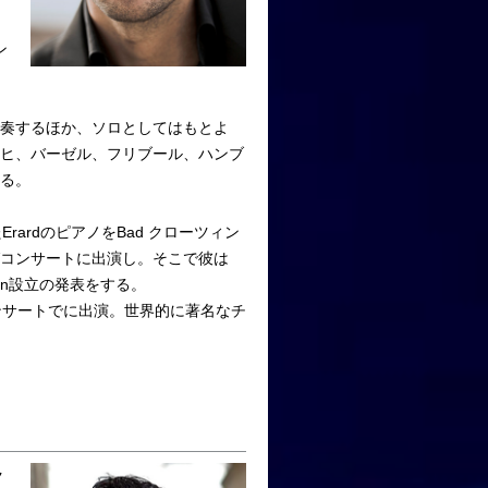
ン
奏するほか、ソロとしてはもとよ
ッヒ、バーゼル、フリブール、ハンブ
る。
ErardのピアノをBad クローツィン
グコンサートに出演し。そこで彼は
ation設立の発表をする。
ンサートでに出演。世界的に著名なチ
ク