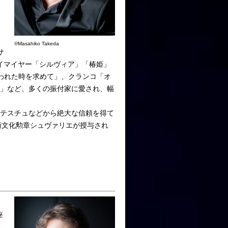
©Masahiko Takeda
サ
イマイヤー「シルヴィア」「椿姫」
失われた時を求めて」、クランコ「オ
エ」など、多くの振付家に愛され、幅
ルテスチュなどから絶大な信頼を得て
芸術文化勲章シュヴァリエが授与され
座