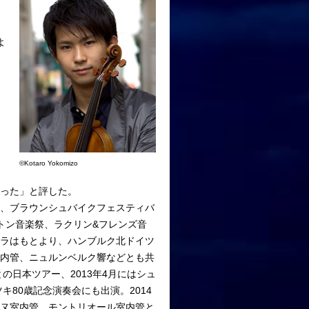
っ
よ
©Kotaro Yokomizo
取った」と評した。
ル、ブラウンシュバイクフェスティバ
トン音楽祭、ラクリン&フレンズ音
トラはもとより、ハンブルク北ドイツ
室内管、ニュルンベルク響などとも共
の日本ツアー、2013年4月にはシュ
キ80歳記念演奏会にも出演。2014
ンヌ室内管、モントリオール室内管と