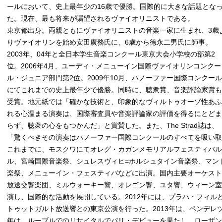
ールにおいて、史上最年少の16歳で優勝。国際的に大きな話題とな
た。現在、最も将来が嘱望されるヴァイオリニストである。
東京都出身。両親ともにヴァイオリニストの音楽一家に生まれ、3歳
りヴァイオリンを始め安田廣務氏に、6歳から徳永二男氏に師事。
2003年、04年と全日本学生音楽コンクール東京大会小学校の部第2
位。2006年4月、ユーディ・メニューイン国際ヴァイオリンコンクー
ル・ジュニア部門第2位。2009年10月、ハノーファー国際コンクール
にてこれまでの史上最年少で優勝。同時に、聴衆賞、音楽評論家賞も
受賞。地元紙では「確かな技術と、印象的なヴィルトゥオーゾ性あふ
れる心温まる演奏は、国際審査員や音楽評論家の評価を得るにとどま
らず、聴衆の心をもつかんだ」と賞賛した。また、The Strad誌は、
「驚くべきその演奏はハノーファー国際コンクールのすべてを吸い
これまでに、モスクワにてオレグ・カガンメモリアルフェスティバ
ル、宮崎国際音楽祭、シュレスヴィヒ=ホルシュタイン音楽祭、マン
楽祭、メニューイン・フェスティバなどに出演。国内主要オーケス
放送交響楽団、ミルウォーキー響、オレゴン響、ユタ響、ウィーン
演し、国際的な活動を展開している。2012年には、プラハ・フィルと
トゥットガルト放送響との東京公演を行った。2013年は、ペンデレツ
年は、ルーブルでのリサイタルでパリ・デビューを果たし、ローザ