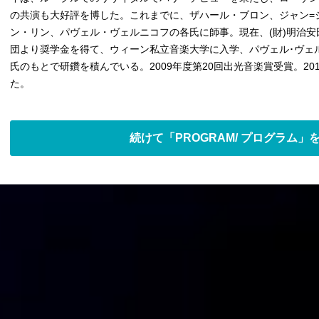
の共演も大好評を博した。これまでに、ザハール・ブロン、ジャン=
ン・リン、パヴェル・ヴェルニコフの各氏に師事。現在、(財)明治
団より奨学金を得て、ウィーン私立音楽大学に入学、パヴェル･ヴェ
氏のもとで研鑽を積んでいる。2009年度第20回出光音楽賞受賞。20
た。
続けて「PROGRAM/ プログラム」