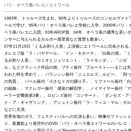
パリ・オペラ座バレエ／エトワール
1983年、トゥルーズ生まれ。90年よりトゥルーズのコンセルヴァト
ールで学び、95年パリ・オペラ座バレエ学校に入学。2000年パリ・
ペラ座バレエに入団。03年AROP賞、04年、オペラ座の優秀な若い
ンサーに与えられるカルポー賞受賞など賞歴も数多い。
07年11月19日「くるみ割り人形」上演後にエトワールに任命される
ヌレエフ版「ラ・バヤデール」「ドン・キホーテ」「白鳥の湖」「く
るみ割り人形」「ロミオとジュリエット」「ライモンダ」、「ジゼ
ル」などクラシック作品の他、プティ振付「プルースト――または失
われた時を求めて」、バランシン振付「ジュエルズ」ルビー、「四つ
の気質」、バール振付「小さなドガの踊り子」、リファール振付「白
の組曲」、マクレガー振付「感覚の解剖学」、ノイマイヤー振付「マ
ーラー交響曲第3番」、ロビンズ振付「コンサート」「ダンセズ・ア
ト・ア・ギャザリング」、アシュトン振付「ラ・フィユ・マル・ガ
などに主演。
世界各地のガラ、フェスティバルへの出演も多い。映像やファッショ
り、新書館より発売中のDVD「パリ・オペラ座エトワールのバレエ
フランスのバレエ用品ブランド"Repetto"のイメージキャラクターを