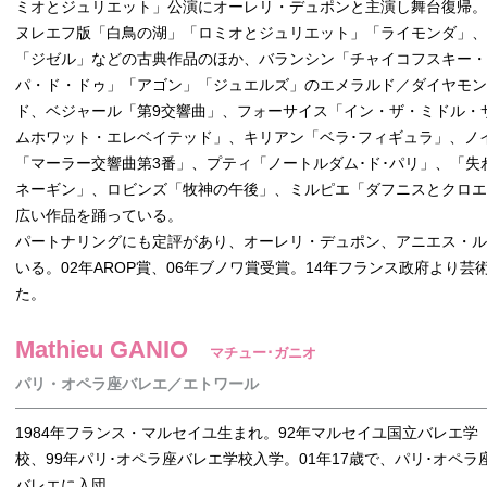
ミオとジュリエット」公演にオーレリ・デュポンと主演し舞台復帰。
ヌレエフ版「白鳥の湖」「ロミオとジュリエット」「ライモンダ」、
「ジゼル」などの古典作品のほか、バランシン「チャイコフスキー・
パ・ド・ドゥ」「アゴン」「ジュエルズ」のエメラルド／ダイヤモン
ド、ベジャール「第9交響曲」、フォーサイス「イン・ザ・ミドル・
ムホワット・エレベイテッド」、キリアン「ベラ･フィギュラ」、ノ
「マーラー交響曲第3番」、プティ「ノートルダム･ド･パリ」、「
ネーギン」、ロビンズ「牧神の午後」、ミルピエ「ダフニスとクロ
広い作品を踊っている。
パートナリングにも定評があり、オーレリ・デュポン、アニエス・
いる。02年AROP賞、06年ブノワ賞受賞。14年フランス政府より
た。
Mathieu GANIO
マチュー･ガニオ
パリ・オペラ座バレエ／エトワール
1984年フランス・マルセイユ生まれ。92年マルセイユ国立バレエ学
校、99年パリ･オペラ座バレエ学校入学。01年17歳で、パリ･オペラ
バレエに入団。