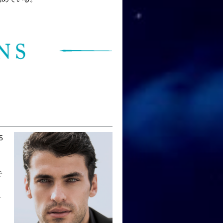
5
で
チ