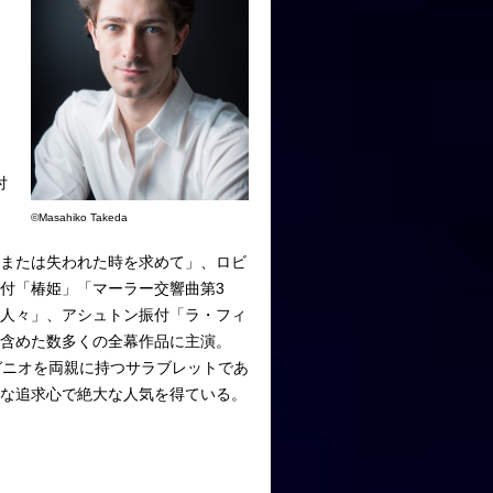
付
©Masahiko Takeda
―または失われた時を求めて」、ロビ
付「椿姫」「マーラー交響曲第3
の人々」、アシュトン振付「ラ・フィ
含めた数多くの全幕作品に主演。
ガニオを両親に持つサラブレットであ
摯な追求心で絶大な人気を得ている。