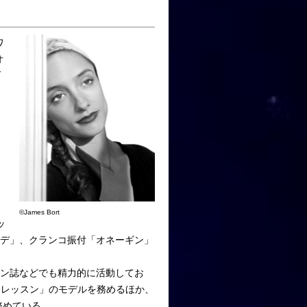
ワ
オ
ダ
。
©James Bort
ッ
ルデ」、クランコ振付「オネーギン」
ン誌などでも精力的に活動してお
・レッスン」のモデルを務めるほか、
務めている。