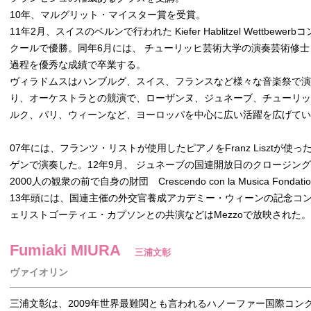
10年、マルグリット・マイスター賞を受賞。
11年2月、スイスのベルンで行われた Kiefer Hablitzel Wettbewerbコ
クールで優勝。同年6月には、 チューリッヒ芸術大学の演奏芸術修士
過程を優秀な成績で卒業する。
ヴィラドムスはハンブルグ、スイス、フランスなど様々な音楽祭で演
り、オーケストラとの競演で、ローザンヌ、ジュネーブ、チューリ
ルク、パリ、ウィーンなど、ヨーロッパを中心に広い活躍を広げてい
07年には、フランツ・リストが使用したピアノをFranz Lisztが使った
ゲンで演奏した。12年9月、 ジュネーブの国連開放日のクロージン
2000人の観衆の前で自身の財団 Crescendo con la Musica Fond
13年頭には、国連主催の外交官養成アカデミー・ウィーンの記念コ
ェリストゴーティエ・カプソンとの共演などはMezzoで放映された。
Fumiaki MIURA
三浦文彰
ヴァイオリン
三浦文彰は、2009年世界最難関とも言われるハノーファー国際コン