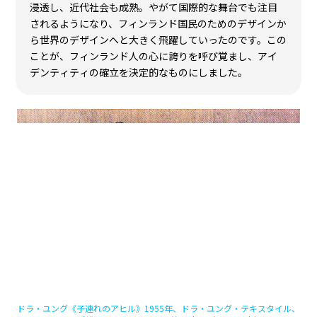
フィンランド独立と近代化
―国のアイデンティティを育んだモダン
デザイン
1917年にロシアから独立したフィンランドは、新しい国
づくりの一環としてデザインの発展に力を注ぎます。自然
にインスパイアされたパターンとフォルム、国の大切な
資源でもあった木材の温かみ…フィンランド人の心に刻
み込まれた自然のイメージが、多くのアーティストたち
の手でデザインされ、アルテック、アラビア、イッタラ、
タンぺッラ、フィンレイソン、マリメッコなどの製作所が
製品化を進めました。それらのデザインが人々の日常に
浸透し、近代社会も成熟。やがて国際的な舞台でも注目
されるようになり、フィンランド国民のためのデザインか
ら世界のデザインへと大きく飛躍していったのです。この