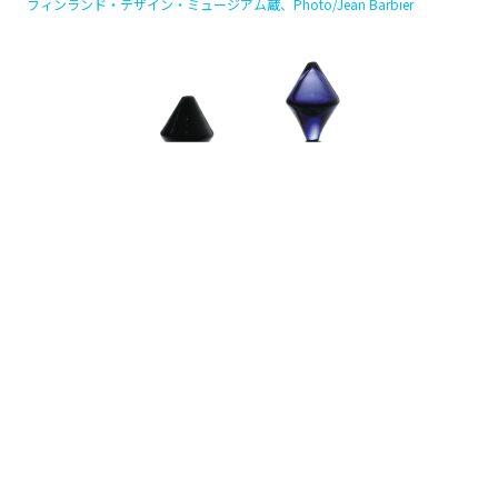
ことが、フィンランド人の心に誇りを呼び覚まし、アイ
デンティティの確立を決定的なものにしました。
ドラ・ユング《子連れのアヒル》1955年、ドラ・ユング・テキスタイル、
フィンランド・デザイン・ミュージアム蔵、Photo/Jean Barbier