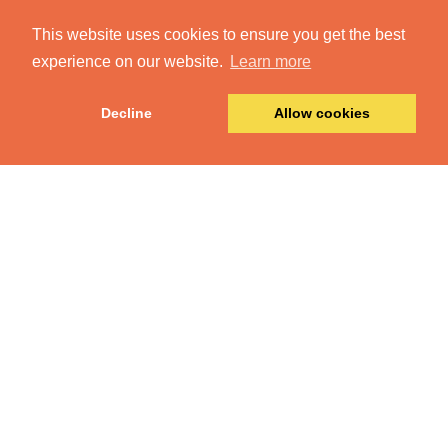
This website uses cookies to ensure you get the best
experience on our website.
Learn more
Decline
Allow cookies
アンニカ・リマラ 《「ロット」ドレ
ス、「カジノ」テキスタイル》
1968/1967年、マリメッコ社、 フィ