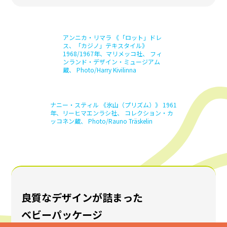
長い冬ごもりを豊かにするための工夫か
ら生まれたデザイン
こも
フィンランドの長く厳しい冬。長いお
籠
り生活を鬱々と
せず心健やかに過ごすには、室内を彩るデザインの力が
欠かせません。建築には光を取り込む工夫が巧みに施さ
れ、その光を受けて表情を変えるガラス製品は湖や氷河
の表情を垣間見せます。テキスタイルの鮮やかなパターン
は、待ちこがれる夏の太陽や咲き乱れる花々を想起さ
せ、人々の目と心を楽しませてきました。