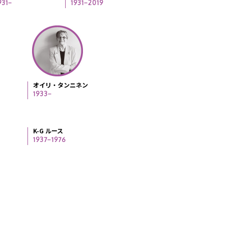
931−
1931−2019
オイリ・タンニネン
1933−
K-G ルース
1937−1976