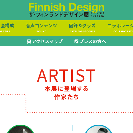
覧会構成
音声コンテンツ
図録＆グッズ
コラボレー
APTERS
SOUND
CATALOG&GOODS
COLLABORAT
アクセスマップ
プレスの方へ
ARTIST
本展に登場する
作家たち