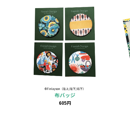
©Finlayson（左上/左下/右下）
布バッジ
605円