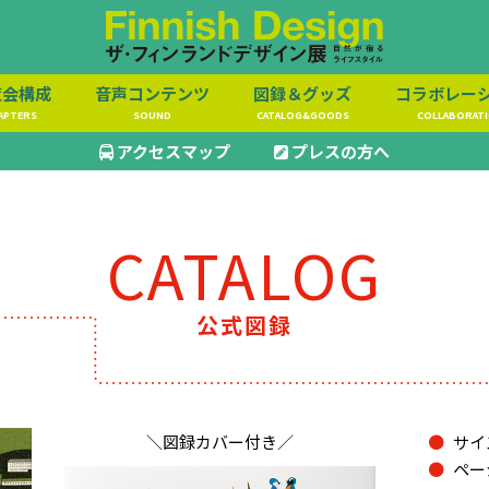
覧会構成
音声コンテンツ
図録＆グッズ
コラボレー
APTERS
SOUND
CATALOG&GOODS
COLLABORAT
アクセスマップ
プレスの方へ
CATALOG
公式図録
＼図録カバー付き／
サイ
ペー