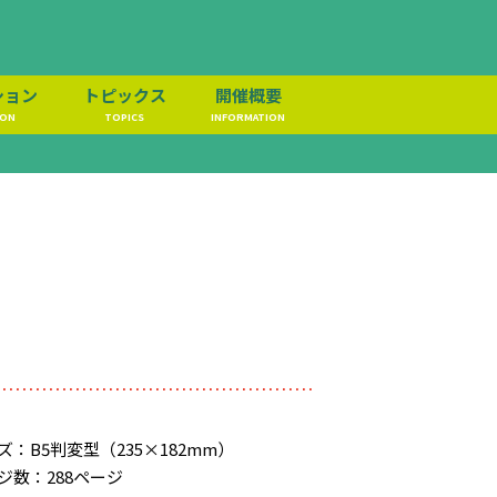
ション
トピックス
開催概要
ION
TOPICS
INFORMATION
ズ：B5判変型（235×182mm）
ジ数：288ページ