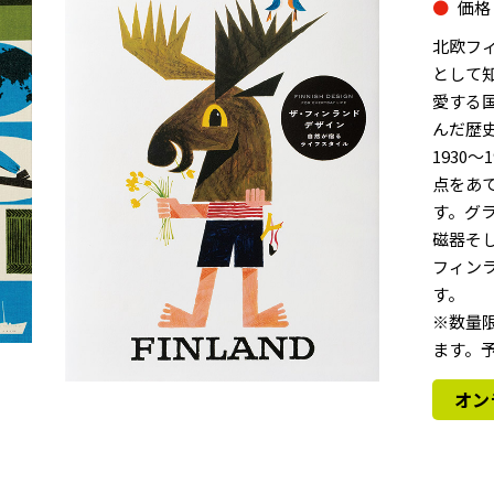
価格
北欧フ
として
愛する
んだ歴
1930
点をあ
す。グ
磁器そ
フィン
す。
※数量
ます。
オン