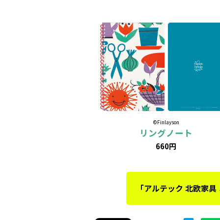
©Finlayson
リングノート
660円
「アルテック 北欧家