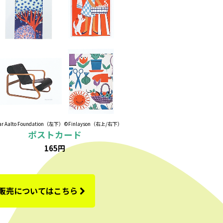
ar Aalto Foundation（左下）©Finlayson（右上/右下）
ポストカード
165円
の販売についてはこちら