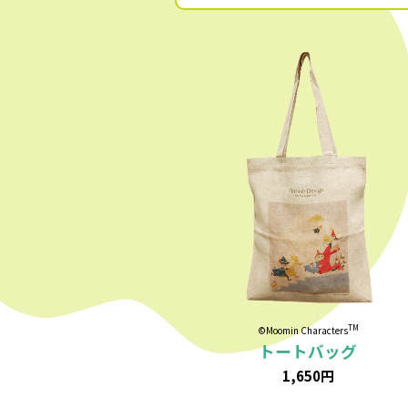
TM
©Moomin Characters
トートバッグ
1,650円