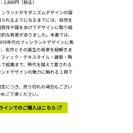
：2,860円（税込）
ィンランドがモダニズムデザインの国
知られるようになるまでには、自然を
国民性や国をあげてデザインに取り組
史的な背景がありました。本書では、
～1970年代のフィンランドデザインに焦
て、名作とその誕生の背景を紐解きま
ラフィック・テキスタイル・建築・陶
して絵画まで、時代を越えて愛される
ランドデザインの魅力に触れる１冊で
限定につき、売り切れの場合もござい
予めご了承ください。
ラインでのご購入はこちら