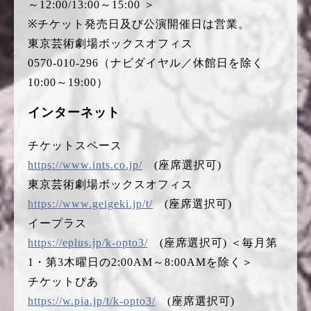
～12:00/13:00～15:00 ＞
※チケット発売日及び公演開催日は営業。
東京芸術劇場ボックスオフィス
0570-010-296（ナビダイヤル／休館日を除く
10:00～19:00）
インターネット
チケットスペース
https://www.ints.co.jp/
(座席選択可)
東京芸術劇場ボックスオフィス
https://www.geigeki.jp/t/
(座席選択可)
イープラス
https://eplus.jp/k-opto3/
(座席選択可) ＜毎月第
1・第3木曜日の2:00AM～8:00AMを除く＞
チケットぴあ
https://w.pia.jp/t/k-opto3/
(座席選択可)