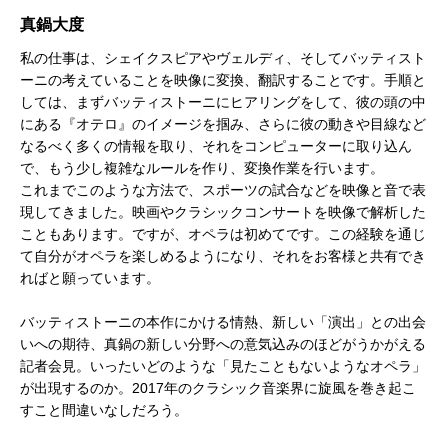
真鍋大度
私の仕事は、シェイクスピアやヴェルディ、そしてバッティスト
ーニの考えていることを映像に変換、翻訳することです。手順と
しては、まずバッティストーニにヒアリングをして、彼の頭の中
にある『オテロ』のイメージを掴み、さらに彼の動きや目線など
なるべく多くの情報を取り、それをコンピューターに取り込ん
で、もう少し複雑なルールを作り、変換作業を行います。
これまでこのような方法で、スポーツの試合などを映像と音で表
現してきました。映画やクラシックコンサートを映像で解析した
こともあります。ですが、オペラは初めてです。この経験を通じ
て自分がオペラを楽しめるようになり、それをお客様と共有でき
ればと願っています。
バッティストーニの本作にかける情熱、新しい「演出」との出会
いへの期待、真鍋の新しい分野への意気込みのほどがうかがえる
記者会見。いったいどのような「見たこともないようなオペラ」
が出現するのか。2017年のクラシック音楽界に旋風を巻き起こ
すこと間違いなしだろう。