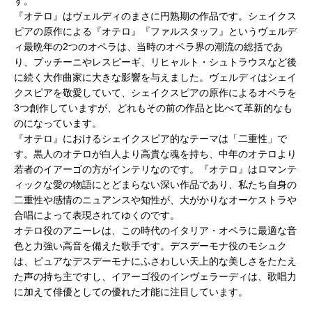
す。
『オテロ』はヴェルディのまさに円熟期の作品です。シェイクス
ピアの原作による『オテロ』『ファルスタッフ』というヴェルデ
ィ最晩年の2つのオペラは、当時のオペラ界の潮流の総括であ
り、プッチーニやレスピーギ、リヒャルト・シュトラウスなど後
に続く大作曲家に大きな影響を与えました。ヴェルディはシェイ
クスピアを敬愛していて、シェイクスピアの原作によるオペラを
3つ創作していますが、どれもその前の作品と比べて革新的なも
のになっています。
『オテロ』におけるシェイクスピア的なテーマは「二重性」で
す。黒人のオテロが白人より高貴な魂を持ち、中年のオテロより
若者のイアーゴの方がインテリなのです。『オテロ』はロマンテ
ィックな愛の物語にとどまらない深い作品であり、私たち自身の
二重性や感情のニュアンスや知性が、大がかりなオーケストラや
合唱によって表現されてゆくのです。
オテロ役のアニーレは、この時代のイタリア・オペラに最適な音
色と力強い高音を備えた歌手です。デスデーモナ役のモシュク
は、ピュアなデスデーモナにふさわしい天上的な美しさをたたえ
た声の持ち主ですし、イアーゴ役のインヴェラーディは、歌唱力
に加えて俳優としての優れた才能に注目しています。