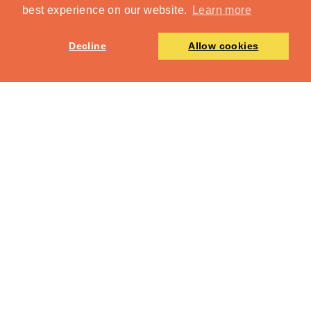
best experience on our website.
Learn more
Decline
Allow cookies
TOP
見どころ
メッセージ
図録＆グッズ
動画
トピックス
開催概要・
English
チケット情報
アクセスマップ
プレスの方へ