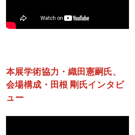
本展学術協力・織田憲嗣氏、
会場構成・田根 剛氏インタビ
ュー