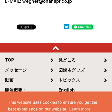
E-MAIL: wegner@ohanapr.co.jp
TOP
見どころ
メッセージ
図録＆グッズ
動画
トピックス
開催概要・
English
チケット情報
This website uses cookies to ensure you get the
best experience on our website.
Learn more
アクセスマップ
プレスの方へ