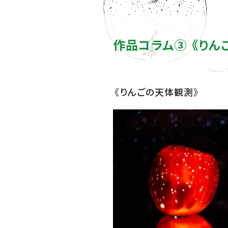
作品コラム③ 《りん
《りんごの天体観測》