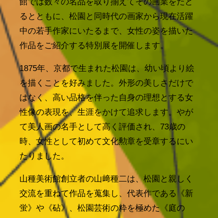
館では数々の名品を取り揃えてその画業をたど
るとともに、松園と同時代の画家から現在活躍
中の若手作家にいたるまで、女性の姿を描いた
作品をご紹介する特別展を開催します。
1875年、京都で生まれた松園は、幼い頃より絵
を描くことを好みました。外形の美しさだけで
はなく、高い品格を伴った自身の理想とする女
性像の表現を、生涯をかけて追求します。やが
て美人画の名手として高く評価され、73歳の
時、女性として初めて文化勲章を受章するにい
たりました。
山種美術館創立者の山﨑種二は、松園と親しく
交流を重ねて作品を蒐集し、代表作である《新
蛍》や《砧》、松園芸術の粋を極めた《庭の