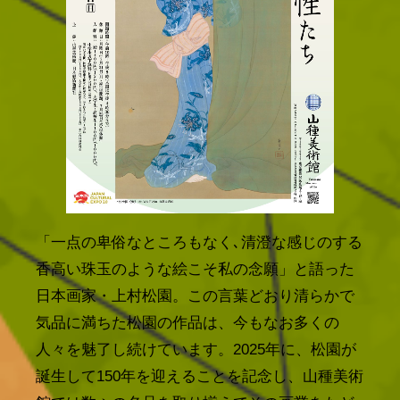
「一点の卑俗なところもなく､清澄な感じのする
香高い珠玉のような絵こそ私の念願」と語った
日本画家・上村松園。この言葉どおり清らかで
気品に満ちた松園の作品は、今もなお多くの
人々を魅了し続けています。2025年に、松園が
誕生して150年を迎えることを記念し、山種美術