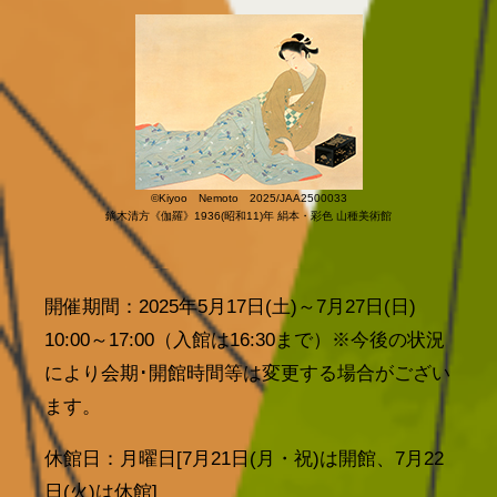
©Kiyoo Nemoto 2025/JAA2500033
鏑木清方《伽羅》1936(昭和11)年 絹本・彩色 山種美術館
開催期間：2025年5月17日(土)～7月27日(日)
10:00～17:00（入館は16:30まで）※今後の状況
により会期･開館時間等は変更する場合がござい
ます。
休館日：月曜日[7月21日(月・祝)は開館、7月22
日(火)は休館]