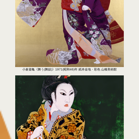
小倉遊亀《舞う(舞妓)》1971(昭和46)年 紙本金地・彩色 山種美術館