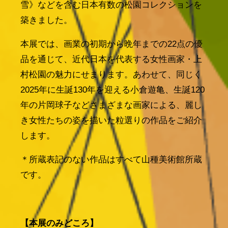
雪》などを含む日本有数の松園コレクションを
築きました。
本展では、画業の初期から晩年までの22点の優
品を通じて、近代日本を代表する女性画家・上
村松園の魅力にせまります。あわせて、同じく
2025年に生誕130年を迎える小倉遊亀、生誕120
年の片岡球子などさまざまな画家による、麗し
き女性たちの姿を描いた粒選りの作品をご紹介
します。
＊所蔵表記のない作品はすべて山種美術館所蔵
です。
【本展のみどころ】