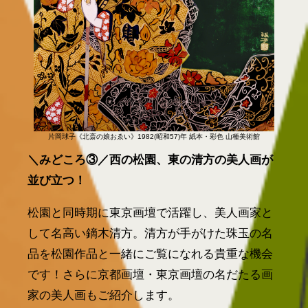
片岡球子《北斎の娘おゑい》1982(昭和57)年 紙本・彩色 山種美術館
＼みどころ③／西の松園、東の清方の美人画が
並び立つ！
松園と同時期に東京画壇で活躍し、美人画家と
して名高い鏑木清方。清方が手がけた珠玉の名
品を松園作品と一緒にご覧になれる貴重な機会
です！さらに京都画壇・東京画壇の名だたる画
家の美人画もご紹介します。