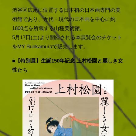
渋谷区広尾に位置する日本初の日本画専門の美
術館であり、近代・現代の日本画を中心に約
1800点を所蔵する山種美術館。
5月17日(土)より開催される本展覧会のチケット
をMY Bunkamuraで販売します。
■【特別展】生誕150年記念 上村松園と麗しき女
性たち