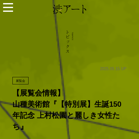
2025.05.15 UP
展覧会
【展覧会情報】
山種美術館『【特別展】生誕150
年記念 上村松園と麗しき女性た
ち』