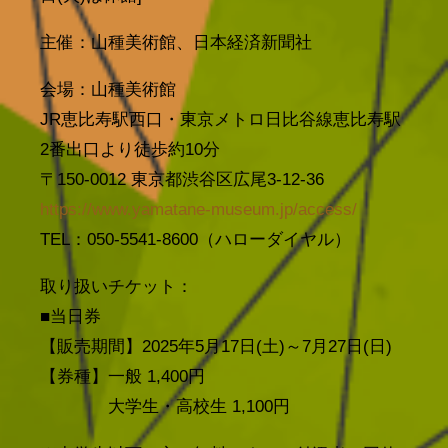
主催：山種美術館、日本経済新聞社
会場：山種美術館
JR恵比寿駅西口・東京メトロ日比谷線恵比寿駅
2番出口より徒歩約10分
〒150-0012 東京都渋谷区広尾3-12-36
https://www.yamatane-museum.jp/access/
TEL：050-5541-8600（ハローダイヤル）
取り扱いチケット：
■当日券
【販売期間】2025年5月17日(土)～7月27日(日)
【券種】一般 1,400円
大学生・高校生 1,100円