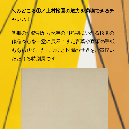
＼みどころ①／上村松園の魅力を満喫できるチ
ャンス！
初期の研鑽期から晩年の円熟期にいたる松園の
作品22点を一堂に展示！また言葉や直筆の手紙
もあわせて、たっぷりと松園の世界をご満喫い
ただける特別展です。