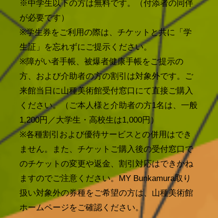
※中学生以下の方は無料です。（付添者の同伴
が必要です）
※学生券をご利用の際は、チケットと共に「学
生証」を忘れずにご提示ください。
※障がい者手帳、被爆者健康手帳をご提示の
方、および介助者の方の割引は対象外です。ご
来館当日に山種美術館受付窓口にて直接ご購入
ください。（ご本人様と介助者の方1名は、一般
1,200円／大学生・高校生は1,000円）
※各種割引および優待サービスとの併用はでき
ません。また、チケットご購入後の受付窓口で
のチケットの変更や返金、割引対応はできかね
ますのでご注意ください。MY Bunkamura取り
扱い対象外の券種をご希望の方は、山種美術館
ホームページをご確認ください。