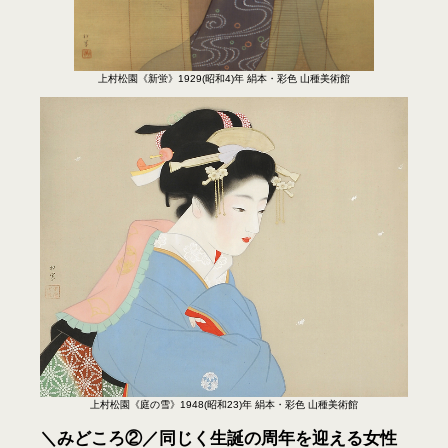
上村松園《新蛍》1929(昭和4)年 絹本・彩色 山種美術館
上村松園《庭の雪》1948(昭和23)年 絹本・彩色 山種美術館
＼みどころ②／同じく生誕の周年を迎える女性