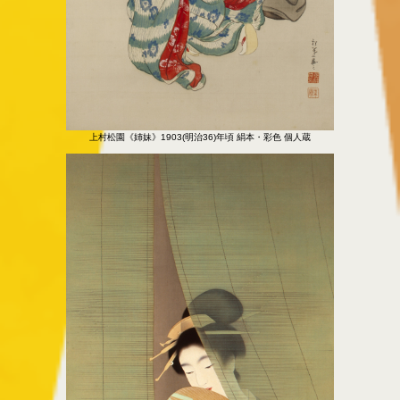
上村松園《姉妹》1903(明治36)年頃 絹本・彩色 個人蔵