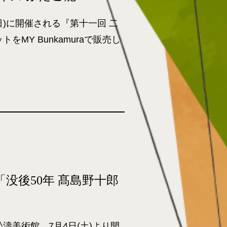
日(日)に開催される『第十一回 二
MY Bunkamuraで販売し
没後50年 髙島野十郎
濤美術館。7月4日(土)より開