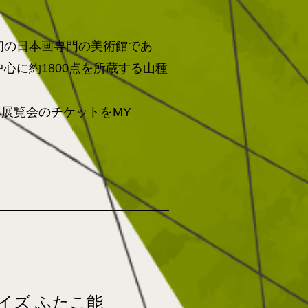
初の日本画専門の美術館であ
心に約1800点を所蔵する山種
本展覧会のチケットをMY
イズ ふたこ能