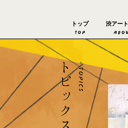
トップ
渋アー
TOP
ABO