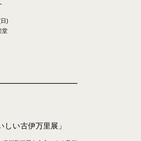
－
日)
楽堂
いしい古伊万里展」