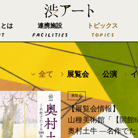
トとは
連携施設
トピックス
UT
FACILITIES
TOPICS
全て
展覧会
公演
展覧会
【展覧会情報】
山種美術館「【開館6
奥村土牛 ―名作でた