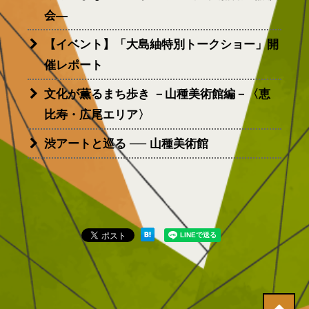
会―
【イベント】「大島紬特別トークショー」開
催レポート
文化が薫るまち歩き －山種美術館編－〈恵
比寿・広尾エリア〉
渋アートと巡る ── 山種美術館