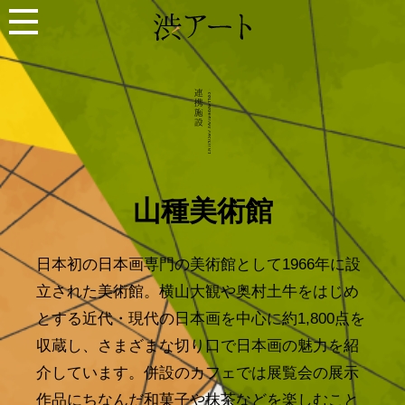
山種美術館
日本初の日本画専門の美術館として1966年に設
立された美術館。横山大観や奥村土牛をはじめ
とする近代・現代の日本画を中心に約1,800点を
収蔵し、さまざまな切り口で日本画の魅力を紹
介しています。併設のカフェでは展覧会の展示
作品にちなんだ和菓子や抹茶などを楽しむこと