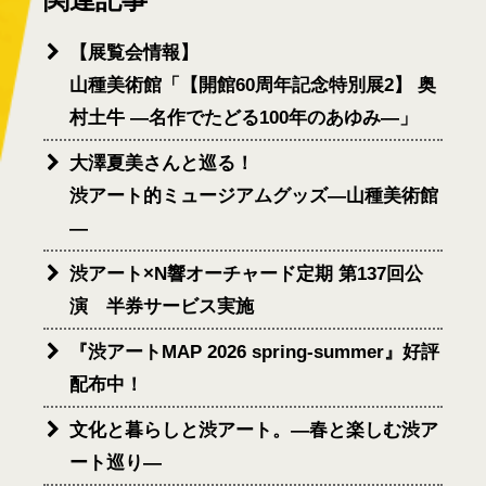
【展覧会情報】
山種美術館「【開館60周年記念特別展2】 奥
村土牛 ―名作でたどる100年のあゆみ―」
大澤夏美さんと巡る！
渋アート的ミュージアムグッズ―山種美術館
―
渋アート×N響オーチャード定期 第137回公
演 半券サービス実施
『渋アートMAP 2026 spring-summer』好評
配布中！
文化と暮らしと渋アート。―春と楽しむ渋ア
ート巡り―